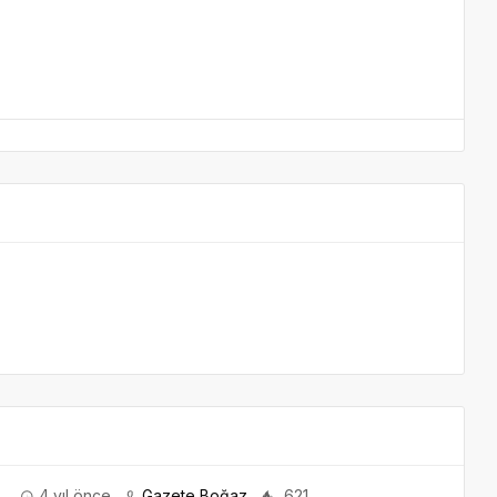
4 yıl önce
Gazete Boğaz
621