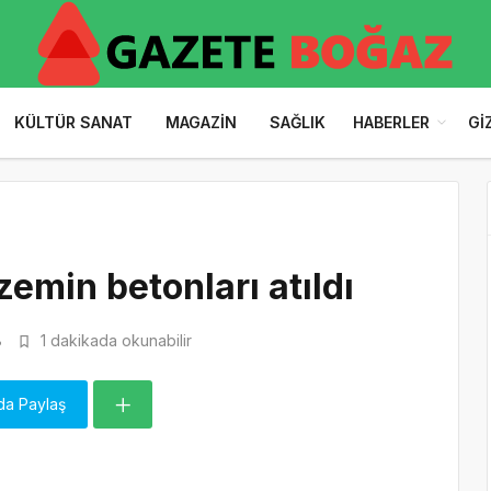
KÜLTÜR SANAT
MAGAZIN
SAĞLIK
HABERLER
GI
emin betonları atıldı
8
1 dakikada okunabilir
da Paylaş