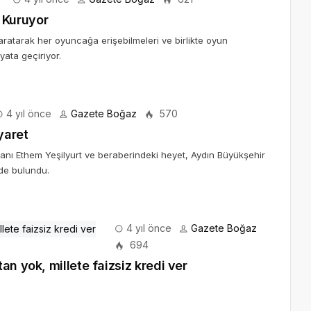
 Kuruyor
yaratarak her oyuncağa erişebilmeleri ve birlikte oyun
ata geçiriyor.
4 yıl önce
Gazete Boğaz
570
yaret
anı Ethem Yeşilyurt ve beraberindeki heyet, Aydın Büyükşehir
de bulundu.
4 yıl önce
Gazete Boğaz
694
n yok, millete faizsiz kredi ver