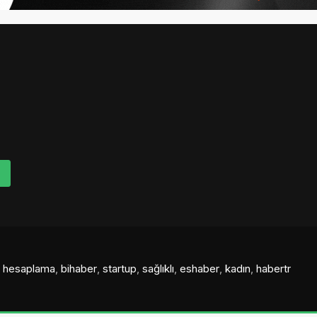
al hesaplama
,
bihaber
,
startup
,
sağlıklı
,
eshaber
,
kadın
,
habertr