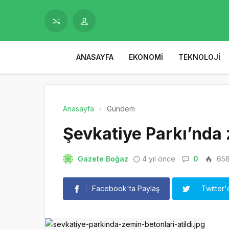
ANASAYFA
EKONOMI
TEKNOLOJI
Anasayfa
Gündem
Şevkatiye Parkı’nda z
Gazete Boğaz
4 yıl önce
0
65
Facebook'ta Paylaş
Twitter'