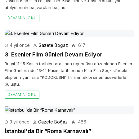
Dostluk Kısa Film Festivali’nin ‘Kısa Film’ ve ‘Post Prodüksiyon’
atölyelerinin başvuruları başladı.
DEVAMINI OKU
4 yıl önce
Gazete Boğaz
617
3. Esenler Film Günleri Devam Ediyor
Bu yıl 11-15 Kasım tarihleri arasında üçüncüsü düzenlenen Esenler
Film Günleri’nde 13-14 Kasım tarihlerinde Kısa Film Seçkisi’ndeki
ekiplerin yanı sıra “KODOKUSHI” filminin ekibi sinemaseverlerle
buluştu.
DEVAMINI OKU
3 yıl önce
Gazete Boğaz
486
İstanbul'da Bir “Roma Karnavalı”