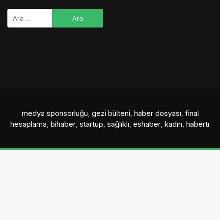
medya sponsorluğu
,
gezi bülteni
,
haber dosyası
,
final
hesaplama
,
bihaber
,
startup
,
sağlıklı
,
eshaber
,
kadın
,
habertr