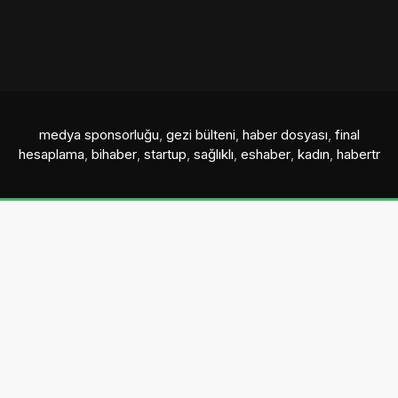
medya sponsorluğu
,
gezi bülteni
,
haber dosyası
,
final
hesaplama
,
bihaber
,
startup
,
sağlıklı
,
eshaber
,
kadın
,
habertr