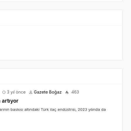
3 yıl önce
Gazete Boğaz
463
 artıyor
arının baskısı altındaki Türk ilaç endüstrisi, 2023 yılında da