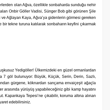
 yerlerden olan Ağva, özellikle sonbaharda sunduğu nehir
 alan Onbir Göller Vadisi, Sünger Bob gibi görünen Şile
eri ve Ağlayan Kaya, Ağva’ya gidenlerin görmesi gereken
e bir tekne turuna katılarak sonbaharın keyfini çıkarmak
 kuşkusuz Yedigöller! Ülkemizdeki en güzel ormanlardan
ına 7 göl bulunuyor: Büyük, Küçük, Serin, Derin, Sazlı,
yından gürgene, köknardan sarıçama envaiçeşit ağaçla
ler arasında yürüyüş yapabileceğiniz gibi kamp hayatını
ut. Kapankaya Tepesi’ne çıkabilir, koruma altına alınan
aret edebilirsiniz.