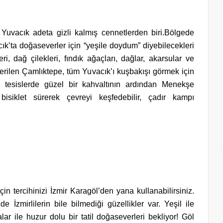
Yuvacık adeta gizli kalmış cennetlerden biri.Bölgede
ık’ta doğaseverler için “yeşile doydum” diyebilecekleri
i, dağ çilekleri, fındık ağaçları, dağlar, akarsular ve
erilen Çamlıktepe, tüm Yuvacık’ı kuşbakışı görmek için
 tesislerde güzel bir kahvaltının ardından Menekşe
bisiklet sürerek çevreyi keşfedebilir, çadır kampı
n tercihinizi İzmir Karagöl’den yana kullanabilirsiniz.
 İzmirlilerin bile bilmediği güzellikler var. Yeşil ile
 ile huzur dolu bir tatil doğaseverleri bekliyor! Göl