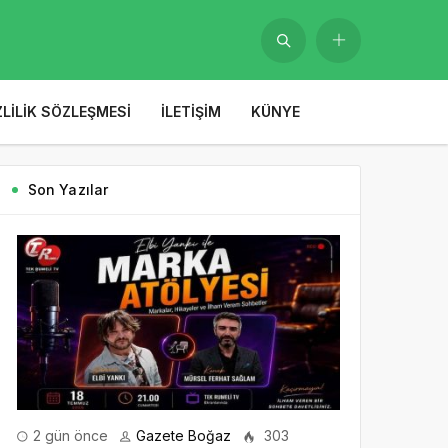
ZLILIK SÖZLEŞMESI
İLETIŞIM
KÜNYE
Son Yazılar
2 gün önce
Gazete Boğaz
303