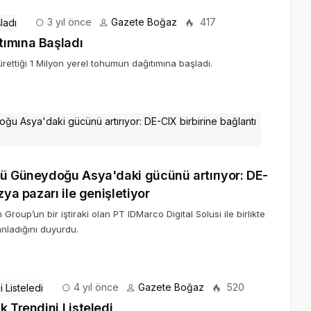
3 yıl önce
Gazete Boğaz
417
tımına Başladı
ttiği 1 Milyon yerel tohumun dağıtımına başladı.
rü Güneydoğu Asya'daki gücünü artırıyor: DE-
zya pazarı ile genişletiyor
roup’un bir iştiraki olan PT IDMarco Digital Solusi ile birlikte
anladığını duyurdu.
4 yıl önce
Gazete Boğaz
520
k Trendini Listeledi