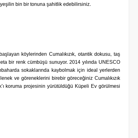
şilin bin bir tonuna şahitlik edebilirsiniz.
aşlayan köylerinden Cumalıkızık, otantik dokusu, taş
e adeta bir renk cümbüşü sunuyor. 2014 yılında UNESCO
nbaharda sokaklarında kaybolmak için ideal yerlerden
elenek ve göreneklerini birebir göreceğiniz Cumalıkızık
’ı koruma projesinin yürütüldüğü Küpeli Ev görülmesi