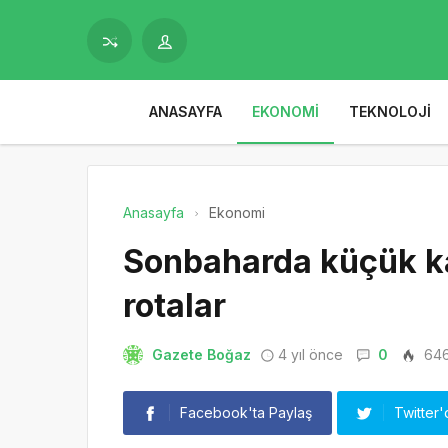
ANASAYFA
EKONOMI
TEKNOLOJI
Anasayfa
Ekonomi
Sonbaharda küçük ka
rotalar
Gazete Boğaz
4 yıl önce
0
64
Facebook'ta Paylaş
Twitter'