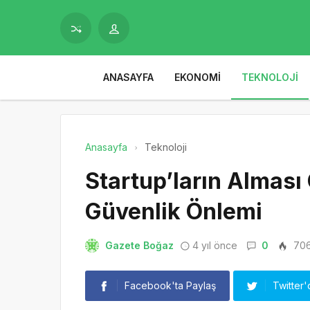
ANASAYFA
EKONOMI
TEKNOLOJI
Anasayfa
Teknoloji
Startup’ların Alması 
Güvenlik Önlemi
Gazete Boğaz
4 yıl önce
0
70
Facebook'ta Paylaş
Twitter'