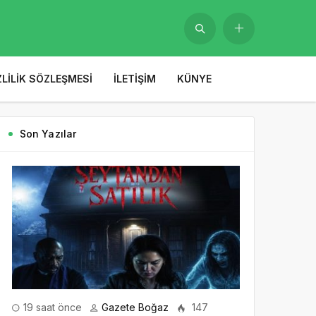
ZLILIK SÖZLEŞMESI
İLETIŞIM
KÜNYE
Son Yazılar
19 saat önce
Gazete Boğaz
147