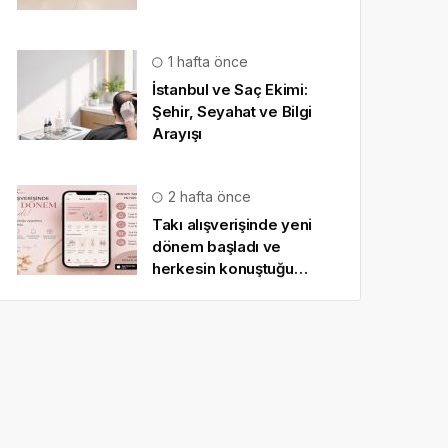
1 hafta önce
İstanbul ve Saç Ekimi:
Şehir, Seyahat ve Bilgi
Arayışı
2 hafta önce
Takı alışverişinde yeni
dönem başladı ve
herkesin konuştuğu
uygulama SO CHIC… oldu