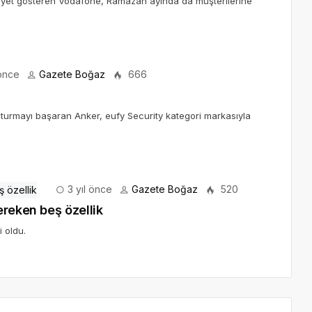
aaliyet gösteren Vodafone, Ramazan ayında da müşterilerine
 önce
Gazete Boğaz
666
luşturmayı başaran Anker, eufy Security kategori markasıyla
3 yıl önce
Gazete Boğaz
520
ereken beş özellik
 oldu.