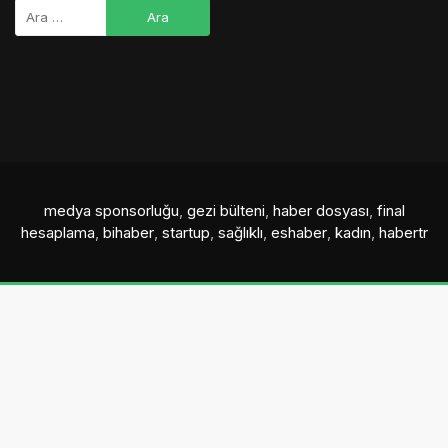
medya sponsorluğu
,
gezi bülteni
,
haber dosyası
,
final
hesaplama
,
bihaber
,
startup
,
sağlıklı
,
eshaber
,
kadın
,
habertr