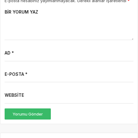
E-posta hesabınız yayımlanmayacak. Gerekli alanlar işaretlendi
*
BIR YORUM YAZ
AD *
E-POSTA *
WEBSITE
Yorumu Gönder