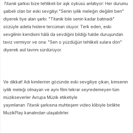
Titanik
şarkısı bize tehlikeli bir aşk öyküsü anlatıyor: Her durumu
şaibeli olan bir eski sevgiliyi "Senin iyilik meleğin değilim ben"
diyerek tiye alan şarkı: "Titanik bile senin kadar batmadı"
sözüyle adeta hislere tercüman oluyor. Terk eden, eski
sevgilinin kendisini hâlâ da sevdiğini bildiği halde duruşundan
taviz vermiyor ve ona: "Sen o yüzdüğün tehlikeli sulara dön"
diyerek asil tavrını sürdürüyor.
Ve dikkat! Adı kimilerinin gözünde eski sevgiliye çıkan, kimsenin
iyilik meleği olmayan ve aynı filmi tekrar seyredemeyen tüm
müzikseverler Avrupa Müzik etiketiyle
yayımlanan
Titanik
şarkısına muhteşem video klibiyle birlikte
MuzikPlay kanalından ulaşabilirler.