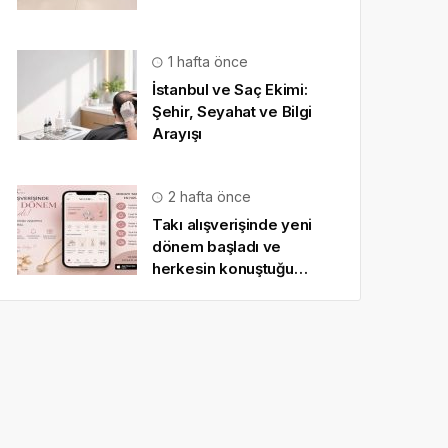
1 hafta önce
İstanbul ve Saç Ekimi:
Şehir, Seyahat ve Bilgi
Arayışı
2 hafta önce
Takı alışverişinde yeni
dönem başladı ve
herkesin konuştuğu
uygulama SO CHIC… oldu