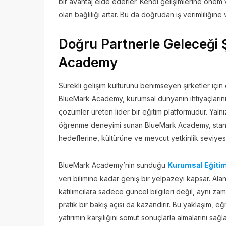
bir avantaj elde ederler. Kendi gelişimlerine önem
olan bağlılığı artar. Bu da doğrudan iş verimliliğine v
Doğru Partnerle Geleceği 
Academy
Sürekli gelişim kültürünü benimseyen şirketler için 
BlueMark Academy, kurumsal dünyanın ihtiyaçlarını
çözümler üreten lider bir eğitim platformudur. Yalnı
öğrenme deneyimi sunan BlueMark Academy, standar
hedeflerine, kültürüne ve mevcut yetkinlik seviyesi
BlueMark Academy’nin sunduğu
Kurumsal Eğiti
veri bilimine kadar geniş bir yelpazeyi kapsar. A
katılımcılara sadece güncel bilgileri değil, aynı za
pratik bir bakış açısı da kazandırır. Bu yaklaşım, eği
yatırımın karşılığını somut sonuçlarla almalarını sağla