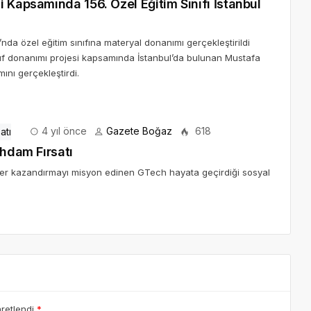
 Kapsamında 156. Özel Eğitim Sınıfı İstanbul
’nda özel eğitim sınıfına materyal donanımı gerçekleştirildi
ınıf donanımı projesi kapsamında İstanbul’da bulunan Mustafa
ını gerçekleştirdi.
4 yıl önce
Gazete Boğaz
618
ihdam Fırsatı
kler kazandırmayı misyon edinen GTech hayata geçirdiği sosyal
aretlendi
*