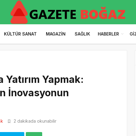
KÜLTÜR SANAT
MAGAZIN
SAĞLIK
HABERLER
GI
za Yatırım Yapmak:
en İnovasyonun
4k
2 dakikada okunabilir