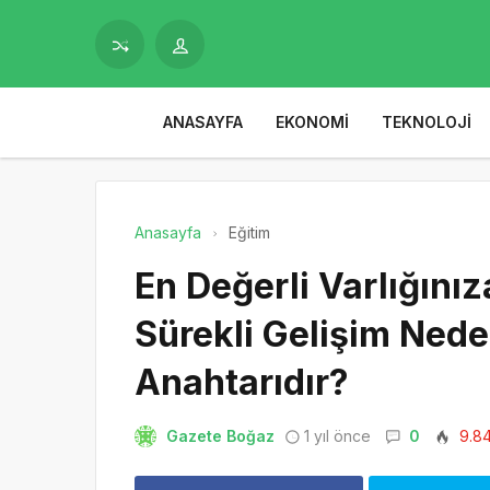
ANASAYFA
EKONOMI
TEKNOLOJI
Anasayfa
Eğitim
En Değerli Varlığını
Sürekli Gelişim Ned
Anahtarıdır?
Gazete Boğaz
1 yıl önce
0
9.8