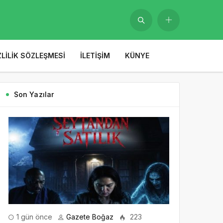
ZLILIK SÖZLEŞMESI
İLETIŞIM
KÜNYE
Son Yazılar
1 gün önce
Gazete Boğaz
223