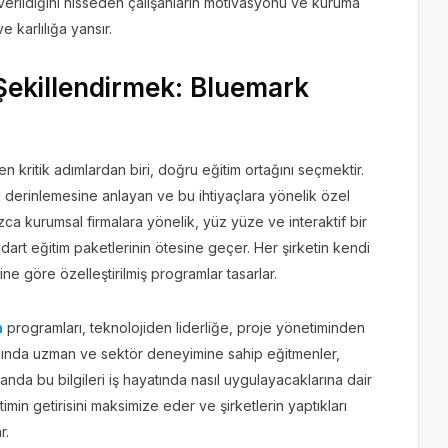
 verildiğini hisseden çalışanların motivasyonu ve kuruma
e karlılığa yansır.
Şekillendirmek: Bluemark
en kritik adımlardan biri, doğru eğitim ortağını seçmektir.
 derinlemesine anlayan ve bu ihtiyaçlara yönelik özel
zca kurumsal firmalara yönelik, yüz yüze ve interaktif bir
t eğitim paketlerinin ötesine geçer. Her şirketin kendi
ne göre özelleştirilmiş programlar tasarlar.
m
programları, teknolojiden liderliğe, proje yönetiminden
lanında uzman ve sektör deneyimine sahip eğitmenler,
manda bu bilgileri iş hayatında nasıl uygulayacaklarına dair
timin getirisini maksimize eder ve şirketlerin yaptıkları
r.