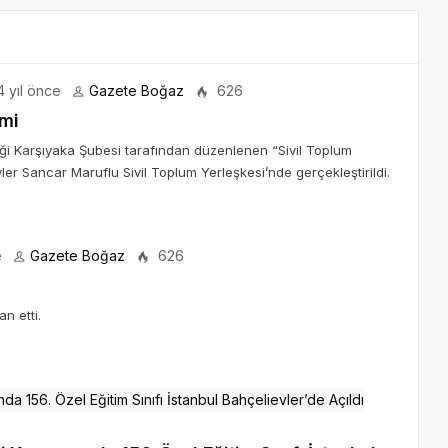
 yıl önce
Gazete Boğaz
626
imi
ği Karşıyaka Şubesi tarafından düzenlenen “Sivil Toplum
vler Sancar Maruflu Sivil Toplum Yerleşkesi’nde gerçekleştirildi.
e
Gazete Boğaz
626
n etti.