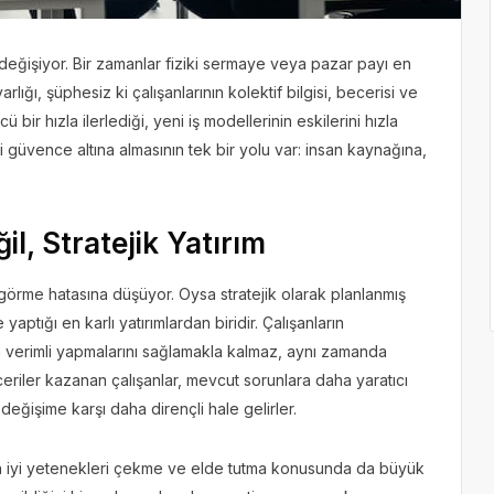
 değişiyor. Bir zamanlar fiziki sermaye veya pazar payı en
lığı, şüphesiz ki çalışanlarının kolektif bilgisi, becerisi ve
ir hızla ilerlediği, yeni iş modellerinin eskilerini hızla
 güvence altına almasının tek bir yolu var: insan kaynağına,
l, Stratejik Yatırım
k görme hatasına düşüyor. Oysa stratejik olarak planlanmış
aptığı en karlı yatırımlardan biridir. Çalışanların
ha verimli yapmalarını sağlamakla kalmaz, aynı zamanda
ceriler kazanan çalışanlar, mevcut sorunlara daha yaratıcı
değişime karşı daha dirençli hale gelirler.
, en iyi yetenekleri çekme ve elde tutma konusunda da büyük