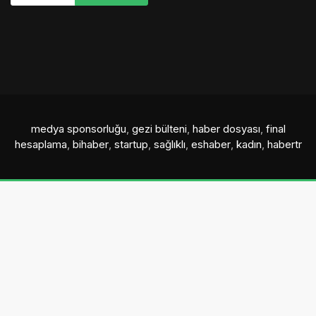
medya sponsorluğu
,
gezi bülteni
,
haber dosyası
,
final
hesaplama
,
bihaber
,
startup
,
sağlıklı
,
eshaber
,
kadın
,
habertr