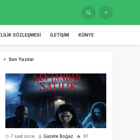
ZLILIK SÖZLEŞMESI
İLETIŞIM
KÜNYE
Son Yazılar
7 saat önce
Gazete Boğaz
81