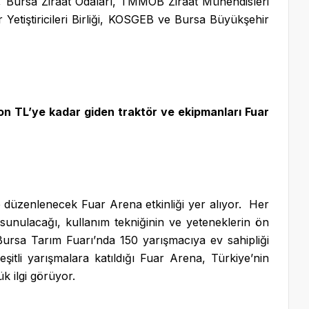
, Bursa Ziraat Odaları, TMMOB Ziraat Mühendisleri
 Yetiştiricileri Birliği, KOSGEB ve Bursa Büyükşehir
on TL’ye kadar giden traktör ve ekipmanları Fuar
le düzenlenecek Fuar Arena etkinliği yer alıyor. Her
 sunulacağı, kullanım tekniğinin ve yeteneklerin ön
Bursa Tarım Fuarı’nda 150 yarışmacıya ev sahipliği
çeşitli yarışmalara katıldığı Fuar Arena, Türkiye’nin
k ilgi görüyor.