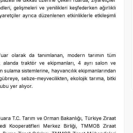
zesi ile dikkati üzerine çeken fuarda, ziyaretçiler
ri, gelişmeleri ve yenilikleri keşfederken ağırlıklı
aretçiler ayrıca düzenlenen etkinliklerle etkileşimli
 fuar olarak da tanımlanan, modern tarımın tüm
ık alanda traktör ve ekipmanları, 4 ayrı salon ve
n sulama sistemlerine, hayvancılık ekipmanlarından
übreye, sebze-meyvecilikten, ekolojik tarıma, bitki
ubu yer alıyor.
fuara T.C. Tarım ve Orman Bakanlığı, Türkiye Ziraat
edi Kooperatifleri Merkez Birliği, TMMOB Ziraat