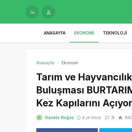
ANASAYFA
EKONOMI
TEKNOLOJI
Anasayfa
Ekonomi
Tarım ve Hayvancılık
Buluşması BURTARIM 
Kez Kapılarını Açıyo
Gazete Boğaz
4 yıl önce
0
66