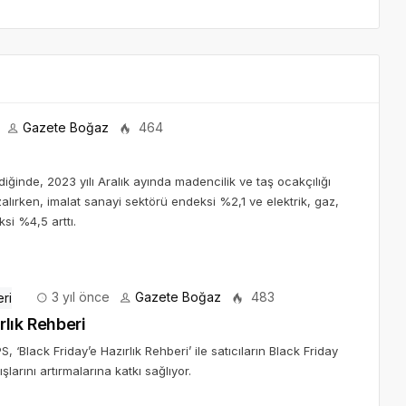
Gazete Boğaz
464
ndiğinde, 2023 yılı Aralık ayında madencilik ve taş ocakçılığı
alırken, imalat sanayi sektörü endeksi %2,1 ve elektrik, gaz,
si %4,5 arttı.
3 yıl önce
Gazete Boğaz
483
rlık Rehberi
, ‘Black Friday’e Hazırlık Rehberi’ ile satıcıların Black Friday
larını artırmalarına katkı sağlıyor.