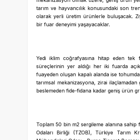
mekanizasyon olmak üzere, geniş ürün yelpa
tarım ve hayvancılık konusundaki son trendle
olarak yerli üretim ürünlerle buluşacak. Ziy
bir fuar deneyimi yaşayacaklar.
Yedi iklim coğrafyasına hitap eden tek
süreçlerinin yer aldığı her iki fuarda aç
fuayeden oluşan kapalı alanda ise tohumda
tarımsal mekanizasyona, zirai ilaçlamadan g
beslemeden fide-fidana kadar geniş ürün gr
Toplam 50 bin m
2
sergileme alanına sahip 
Odaları Birliği (TZOB), Türkiye Tarım Kr