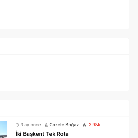
3 ay önce
Gazete Boğaz
3.98k
İki Başkent Tek Rota