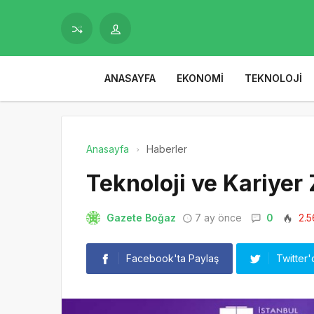
ANASAYFA
EKONOMI
TEKNOLOJI
Anasayfa
Haberler
Teknoloji ve Kariyer
Gazete Boğaz
7 ay önce
0
2.5
Facebook'ta Paylaş
Twitter'