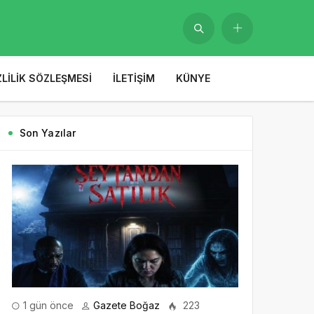
ZLILIK SÖZLEŞMESI
İLETIŞIM
KÜNYE
Son Yazılar
1 gün önce
Gazete Boğaz
223