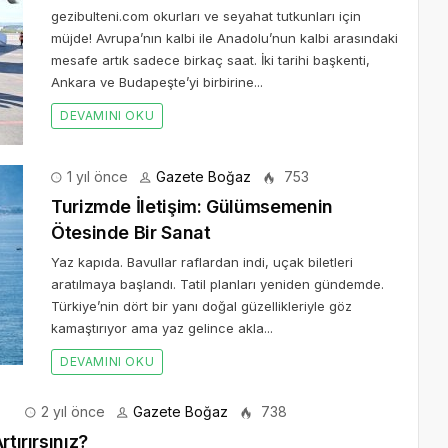
gezibulteni.com okurları ve seyahat tutkunları için
müjde! Avrupa’nın kalbi ile Anadolu’nun kalbi arasındaki
mesafe artık sadece birkaç saat. İki tarihi başkenti,
Ankara ve Budapeşte’yi birbirine...
DEVAMINI OKU
1 yıl önce
Gazete Boğaz
753
Turizmde İletişim: Gülümsemenin
Ötesinde Bir Sanat
Yaz kapıda. Bavullar raflardan indi, uçak biletleri
aratılmaya başlandı. Tatil planları yeniden gündemde.
Türkiye’nin dört bir yanı doğal güzellikleriyle göz
kamaştırıyor ama yaz gelince akla...
DEVAMINI OKU
2 yıl önce
Gazete Boğaz
738
tırırsınız?