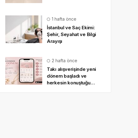
1 hafta önce
İstanbul ve Saç Ekimi:
Şehir, Seyahat ve Bilgi
Arayışı
2 hafta önce
Takı alışverişinde yeni
dönem başladı ve
herkesin konuştuğu
uygulama SO CHIC… oldu