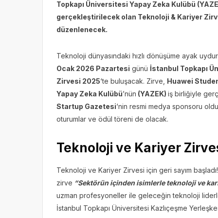
Topkapı Üniversitesi Yapay Zeka Kulübü (YAZEK
gerçekleştirilecek olan Teknoloji & Kariyer Zir
düzenlenecek.
Teknoloji dünyasındaki hızlı dönüşüme ayak uydur
Ocak 2026 Pazartesi
günü
İstanbul Topkapı Ün
Zirvesi 2025
‘te buluşacak. Zirve,
Huawei Studen
Yapay Zeka Kulübü
’nün
(YAZEK)
iş birliğiyle ger
Startup Gazetesi
‘nin resmi medya sponsoru olduğ
oturumlar ve ödül töreni de olacak.
Teknoloji ve Kariyer Zirve
Teknoloji ve Kariyer Zirvesi için geri sayım başla
zirve
“Sektörün içinden isimlerle teknoloji ve ka
uzman profesyoneller ile geleceğin teknoloji liderl
İstanbul Topkapı Üniversitesi Kazlıçeşme Yerleşk