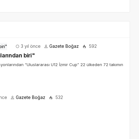
3 yıl önce
Gazete Boğaz
592
arından biri"
syonlarından “Uluslararası U12 İzmir Cup” 22 ülkeden 72 takımın
önce
Gazete Boğaz
532