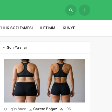
ZLILIK SÖZLEŞMESI
İLETIŞIM
KÜNYE
Son Yazılar
1 gün önce
Gazete Boğaz
196