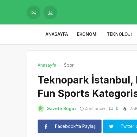
ANASAYFA
EKONOMI
TEKNOLOJI
Anasayfa
Spor
Teknopark İstanbul, 
Fun Sports Kategoris
Gazete Boğaz
4 yıl önce
0
75
Facebook'ta Paylaş
Twitter'