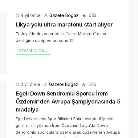
4 yıl önce
Gazete Boğaz
633
Likya yolu ultra maratonu start alıyor
Türkiye’de düzenlenen ilk “Ultra Maraton” olma
özelliğine sahip ve bu sene 12.
DEVAMINI OKU
3 yıl önce
Gazete Boğaz
546
Egeli Down Sendromlu Sporcu İrem
Özdemir'den Avrupa Şampiyonasında 5
madalya
Ege Üniversitesi Spor Bilimleri Fakültesinde öğrenim
gören milli yüzücü İrem Özdemir, İtalya’da Down
Sendromlu sporculara özel olarak düzenlenen Avrupa