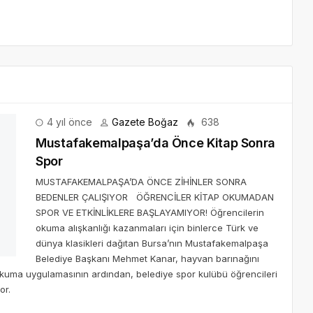
4 yıl önce
Gazete Boğaz
638
Mustafakemalpaşa’da Önce Kitap Sonra
Spor
MUSTAFAKEMALPAŞA’DA ÖNCE ZİHİNLER SONRA
BEDENLER ÇALIŞIYOR ÖĞRENCİLER KİTAP OKUMADAN
SPOR VE ETKİNLİKLERE BAŞLAYAMIYOR! Öğrencilerin
okuma alışkanlığı kazanmaları için binlerce Türk ve
dünya klasikleri dağıtan Bursa’nın Mustafakemalpaşa
Belediye Başkanı Mehmet Kanar, hayvan barınağını
p okuma uygulamasının ardından, belediye spor kulübü öğrencileri
or.