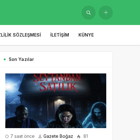
ZLILIK SÖZLEŞMESI
İLETIŞIM
KÜNYE
Son Yazılar
7 saat önce
Gazete Boğaz
81