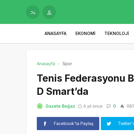
ANASAYFA
EKONOMI
TEKNOLOJI
Anasayfa
Spor
Tenis Federasyonu 
D Smart’da
Gazete Boğaz
4 yıl önce
0
681
Facebook'ta Paylaş
Twitter'