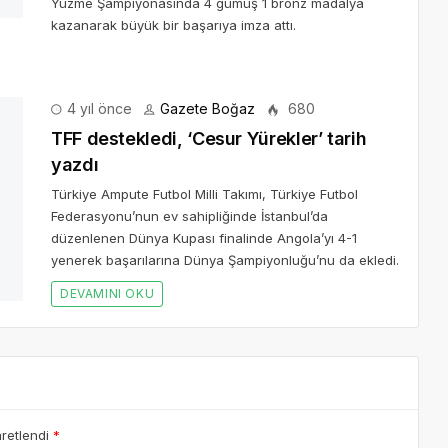
Yüzme Şampiyonasında 4 gümüş 1 bronz madalya
kazanarak büyük bir başarıya imza attı.
4 yıl önce
Gazete Boğaz
680
TFF destekledi, ‘Cesur Yürekler’ tarih
yazdı
Türkiye Ampute Futbol Milli Takımı, Türkiye Futbol
Federasyonu’nun ev sahipliğinde İstanbul’da
düzenlenen Dünya Kupası finalinde Angola’yı 4-1
yenerek başarılarına Dünya Şampiyonluğu’nu da ekledi.
DEVAMINI OKU
aretlendi
*