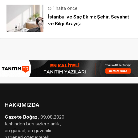
1 hafta önce
İstanbul ve Saç Ekimi: Şehir, Seyahat
ve Bilgi Arayışı
HAKKIMIZDA
Gazete Boğaz
,
09.08.2020
tarihinden beri sizlere anlık,
en güncel, en güvenilir
haberleri özetleyerek