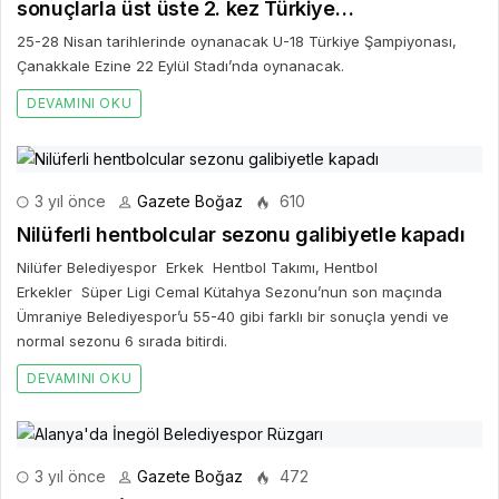
sonuçlarla üst üste 2. kez Türkiye
Şampiyonası'na katılma hakkı kazandı
25-28 Nisan tarihlerinde oynanacak U-18 Türkiye Şampiyonası,
Çanakkale Ezine 22 Eylül Stadı’nda oynanacak.
DEVAMINI OKU
3 yıl önce
Gazete Boğaz
610
Nilüferli hentbolcular sezonu galibiyetle kapadı
Nilüfer Belediyespor Erkek Hentbol Takımı, Hentbol
Erkekler Süper Ligi Cemal Kütahya Sezonu’nun son maçında
Ümraniye Belediyespor’u 55-40 gibi farklı bir sonuçla yendi ve
normal sezonu 6 sırada bitirdi.
DEVAMINI OKU
3 yıl önce
Gazete Boğaz
472