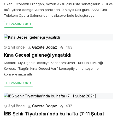
Okan, Özdemir Erdoğan, Sezen Aksu gibi usta sanatçıların 70’li ve
80’li yıllara damga vuran şarkılarını 9 Mayıs Salı günü AKM Türk
Telekom Opera Salonunda müzikseverlerle buluşturuyor.
DEVAMINI OKU
2 yıl önce
Gazete Boğaz
463
Kına Gecesi geleneği yaşatıldı
Kocaeli Büyükşehir Belediye Konservatuvarı Türk Halk Müziği
Korosu, “Bugün Kına Gecesi Var” konseptiyle muhteşem bir
konsere imza attı.
DEVAMINI OKU
3 yıl önce
Gazete Boğaz
432
İBB Şehir Tiyatroları'nda bu hafta (7-11 Şubat