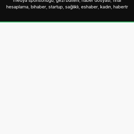
medya sponsorluğu
,
gezi bülteni
,
haber dosyası
,
final
hesaplama
,
bihaber
,
startup
,
sağlıklı
,
eshaber
,
kadın
,
habertr