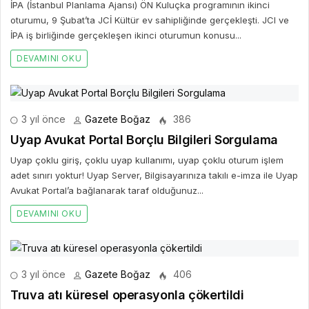
İPA (İstanbul Planlama Ajansı) ÖN Kuluçka programının ikinci
oturumu, 9 Şubat’ta JCİ Kültür ev sahipliğinde gerçekleşti. JCI ve
İPA iş birliğinde gerçekleşen ikinci oturumun konusu...
DEVAMINI OKU
3 yıl önce
Gazete Boğaz
386
Uyap Avukat Portal Borçlu Bilgileri Sorgulama
Uyap çoklu giriş, çoklu uyap kullanımı, uyap çoklu oturum işlem
adet sınırı yoktur! Uyap Server, Bilgisayarınıza takılı e-imza ile Uyap
Avukat Portal’a bağlanarak taraf olduğunuz...
DEVAMINI OKU
3 yıl önce
Gazete Boğaz
406
Truva atı küresel operasyonla çökertildi