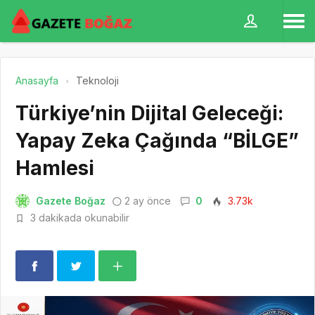
Anasayfa
Teknoloji
Türkiye’nin Dijital Geleceği:
Yapay Zeka Çağında “BİLGE”
Hamlesi
Gazete Boğaz
2 ay önce
0
3.73k
3 dakikada okunabilir