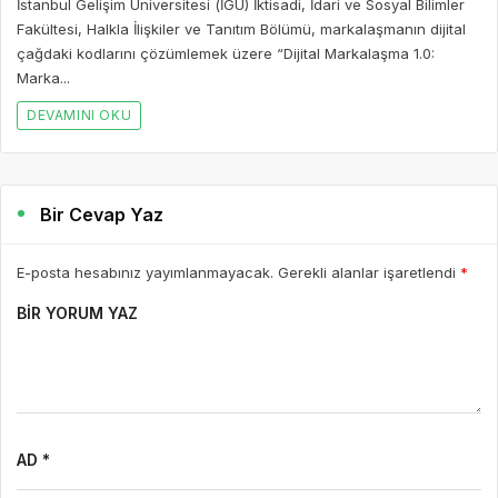
İstanbul Gelişim Üniversitesi (İGÜ) İktisadi, İdari ve Sosyal Bilimler
Fakültesi, Halkla İlişkiler ve Tanıtım Bölümü, markalaşmanın dijital
çağdaki kodlarını çözümlemek üzere “Dijital Markalaşma 1.0:
Marka...
DEVAMINI OKU
Bir Cevap Yaz
E-posta hesabınız yayımlanmayacak. Gerekli alanlar işaretlendi
*
BIR YORUM YAZ
AD *