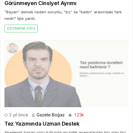
Görünmeyen Cinsiyet Ayrımı
“Bayan” demek neden sorunlu, “kız” ile “kadın” arasındaki fark
nedir? İşte yanıtı.
DEVAMINI OKU
2 yıl önce
Gazete Boğaz
1.23k
Tez Yazımında Uzman Destek
Akademik başarı yolculuğunda en kritik aşamalardan biri olan tez