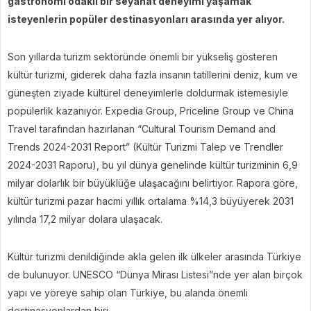
gastronomi odaklı bir seyahat deneyimi yaşamak
isteyenlerin popüler destinasyonları arasında yer alıyor.
Son yıllarda turizm sektöründe önemli bir yükseliş gösteren
kültür turizmi, giderek daha fazla insanın tatillerini deniz, kum ve
güneşten ziyade kültürel deneyimlerle doldurmak istemesiyle
popülerlik kazanıyor. Expedia Group, Priceline Group ve China
Travel tarafından hazırlanan “Cultural Tourism Demand and
Trends 2024-2031 Report” (Kültür Turizmi Talep ve Trendler
2024-2031 Raporu), bu yıl dünya genelinde kültür turizminin 6,9
milyar dolarlık bir büyüklüğe ulaşacağını belirtiyor. Rapora göre,
kültür turizmi pazar hacmi yıllık ortalama %14,3 büyüyerek 2031
yılında 17,2 milyar dolara ulaşacak.
Kültür turizmi denildiğinde akla gelen ilk ülkeler arasında Türkiye
de bulunuyor. UNESCO “Dünya Mirası Listesi”nde yer alan birçok
yapı ve yöreye sahip olan Türkiye, bu alanda önemli
destinasyonlardan biri.