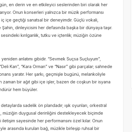
ün, en derin ve en etkileyici seslerinden biri olarak her
karıyor. Onun konserleri yalnızca bir müzik performansı
n iç içe geçtiği sanatsal bir deneyimdir. Güçlü vokali,
Şahin, dinleyicisini her defasında başka bir dünyaya taşır.
esindeki kırılganlık, tutku ve içtenlik; müziğin özüne
n yeniden anlatımı gibidir. “Sevmek Suçsa Suçluyum”,
eli Kan”, “Kara Orman” ve “Nasır” gibi parçalar; sahnede
onans yaratır. Her şarkı, geçmişle bugünü, melankoliyle
an zaman bir ağıt gibi içe işler, bazen de coşkun bir isyana
ündürür hem büyüler.
 detaylarda sadelik ön plandadır; ışık oyunları, orkestral
i, müziğin duygusal derinliğini destekleyecek biçimde
i iletişim sayesinde her performansını özel kılar. Onun
iyle arasında kurulan bağ, müzikle birleşip ruhsal bir