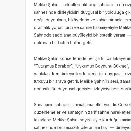
Melike Şahin, Türk alternatif pop sahnesinin en özg
sahnesinde dinleyicisini duygusal bir yolculuğa çı
değil; duyguların, hikâyelerin ve sahici bir anlatımı
dramatik yorum tarzı ve sahne hâkimiyetiyle Melike 
Sahnede sade ama büyüleyici bir estetik yaratır — s
dokunan bir bütün hâline gelir.
Melike Şahin konserlerinde her şarkı, bir hikâyeni
“Tutuşmuş Beraber”, “Uykumun Boynunu Bükme”, “D
yankılanırken dinleyicilerde derin bir duygusal rez
tutkuyu bir araya getirir. Melike Şahin’in sesi, zam
dönüşür. Bu duygusal geçişler, izleyiciyi hem düş
Sanatçının sahnesi minimal ama etkileyicidir. Görsel
düzenlemeler ve sanatçının zarif sahne hareketler
tasarlanır. Melike Şahin, seyircisiyle kurduğu samim
sahnesinde bir sessizlik bile anlam taşır — dinleyic