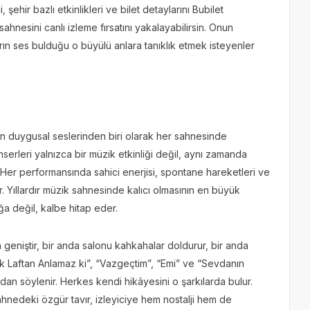
i, şehir bazlı etkinlikleri ve bilet detaylarını Bubilet
hnesini canlı izleme fırsatını yakalayabilirsin. Onun
rın ses bulduğu o büyülü anlara tanıklık etmek isteyenler
 en duygusal seslerinden biri olarak her sahnesinde
serleri yalnızca bir müzik etkinliği değil, aynı zamanda
 Her performansında sahici enerjisi, spontane hareketleri ve
r. Yıllardır müzik sahnesinde kalıcı olmasının en büyük
ğa değil, kalbe hitap eder.
geniştir, bir anda salonu kahkahalar doldurur, bir anda
“Aşk Laftan Anlamaz ki”, “Vazgeçtim”, “Emi” ve “Sevdanın
dan söylenir. Herkes kendi hikâyesini o şarkılarda bulur.
ahnedeki özgür tavır, izleyiciye hem nostalji hem de