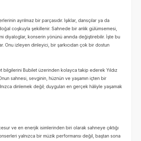
lerinin ayrılmaz bir parçasıdır. Işıklar, dansçılar ya da
ğal coşkuyla şekillenir. Sahnede bir anlık gülümsemesi,
 diyaloglar, konserin yönünü anında değiştirebilir. İşte bu
lar. Onu izleyen dinleyici, bir şarkıcıdan çok bir dostun
ilet bilgilerini Bubilet üzerinden kolayca takip ederek Yıldız
. Onun sahnesi, sevginin, hüznün ve yaşamın içten bir
yalnızca dinlemek değil; duyguları en gerçek hâliyle yaşamak
sur ve en enerjik isimlerinden biri olarak sahneye çıktığı
onserleri yalnızca bir müzik performansı değil, baştan sona