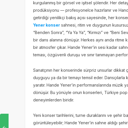
kurgulanmış bir görsel ve işitsel şölendir. Her deta
prodüksiyonu — profesyonelce hazırlanır ve Hande 
getirdiği yenilikçi bakış açısı sayesinde, her konse
Yener konser
sahnesi, ritim ve duygunun kusursuz 
“Benden Sonra”, “Ya Ya Ya”, “Kırmızı” ve “Beni Sev
bir dans alanına dönüşür. Herkes aynı anda ritme kap
bir atmosfer çıkar. Hande Yener’in sesi kadar sahn
teması, özgüvenli duruşu ve sınır tanımayan perform
Sanatçının her konserinde sürpriz unsurlar dikkat çe
duyguyu ya da bir temayı temsil eder. Dansçılarla 
yaratır. Hande Yener’in performanslarında müzik ya
dönüşür. Bu yönüyle onun konserleri, Türkiye pop m
deneyimlerden biridir.
Yeni konser tarihlerini, turne duraklarını ve şehir b
görüntüleyebilir; Hande Yener’in sahne aldığı şehir