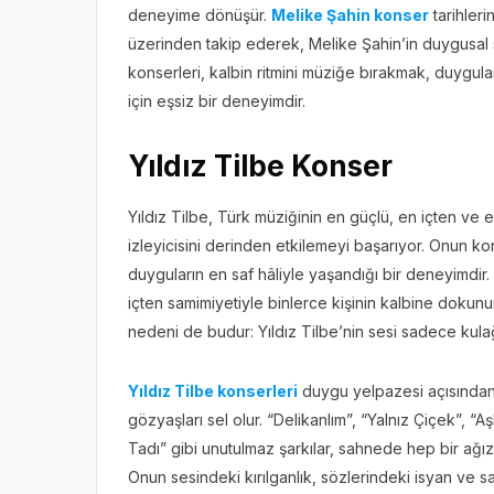
deneyime dönüşür.
Melike Şahin konser
tarihlerin
üzerinden takip ederek, Melike Şahin’in duygusal sa
konserleri, kalbin ritmini müziğe bırakmak, duygula
için eşsiz bir deneyimdir.
Yıldız Tilbe Konser
Yıldız Tilbe, Türk müziğinin en güçlü, en içten ve
izleyicisini derinden etkilemeyi başarıyor. Onun kon
duyguların en saf hâliyle yaşandığı bir deneyimdir.
içten samimiyetiyle binlerce kişinin kalbine dokunu
nedeni de budur: Yıldız Tilbe’nin sesi sadece kula
Yıldız Tilbe konserleri
duygu yelpazesi açısından 
gözyaşları sel olur. “Delikanlım”, “Yalnız Çiçek”, 
Tadı” gibi unutulmaz şarkılar, sahnede hep bir ağız
Onun sesindeki kırılganlık, sözlerindeki isyan ve s