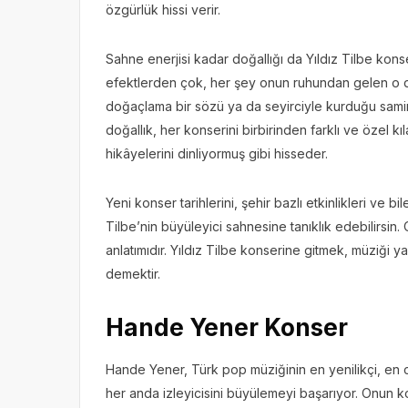
özgürlük hissi verir.
Sahne enerjisi kadar doğallığı da Yıldız Tilbe konser
efektlerden çok, her şey onun ruhundan gelen o do
doğaçlama bir sözü ya da seyirciyle kurduğu samimi
doğallık, her konserini birbirinden farklı ve özel kı
hikâyelerini dinliyormuş gibi hisseder.
Yeni konser tarihlerini, şehir bazlı etkinlikleri ve b
Tilbe’nin büyüleyici sahnesine tanıklık edebilirsin
anlatımıdır. Yıldız Tilbe konserine gitmek, müziği 
demektir.
Hande Yener Konser
Hande Yener, Türk pop müziğinin en yenilikçi, en ce
her anda izleyicisini büyülemeyi başarıyor. Onun k