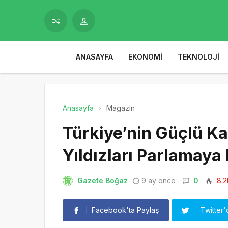
ANASAYFA
EKONOMI
TEKNOLOJI
Anasayfa
Magazin
Türkiye’nin Güçlü Ka
Yıldızları Parlamaya
Gazete Boğaz
9 ay önce
0
8.2
Facebook'ta Paylaş
Twitter'