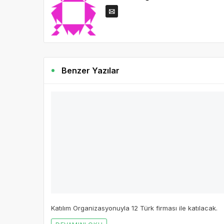
Benzer Yazılar
4 yıl önce
Gazete Boğaz
581
EHKİB'ten atılım yılı: Egeli hazırgiyim i
ihracat hedefliyor
Premiere Vision New York fuarına ilk kez milli katılım ge
Konfeksiyon İhracatçıları Birliği bu kez de 24-26 Ocak’
Source Fuarı’na Türkiye Milli Katılım Organizasyonuyla 12
DEVAMINI OKU