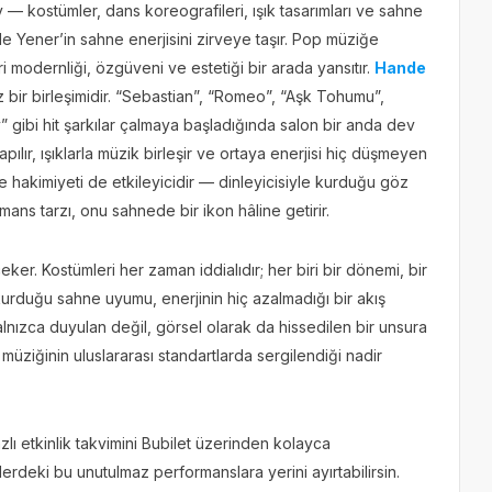
y — kostümler, dans koreografileri, ışık tasarımları ve sahne
Yener’in sahne enerjisini zirveye taşır. Pop müziğe
ri modernliği, özgüveni ve estetiği bir arada yansıtır.
Hande
bir birleşimidir. “Sebastian”, “Romeo”, “Aşk Tohumu”,
” gibi hit şarkılar çalmaya başladığında salon bir anda dev
ılır, ışıklarla müzik birleşir ve ortaya enerjisi hiç düşmeyen
e hakimiyeti de etkileyicidir — dinleyicisiyle kurduğu göz
ans tarzı, onu sahnede bir ikon hâline getirir.
ker. Kostümleri her zaman iddialıdır; her biri bir dönemi, bir
kurduğu sahne uyumu, enerjinin hiç azalmadığı bir akış
lnızca duyulan değil, görsel olarak da hissedilen bir unsura
üziğinin uluslararası standartlarda sergilendiği nadir
azlı etkinlik takvimini Bubilet üzerinden kolayca
lerdeki bu unutulmaz performanslara yerini ayırtabilirsin.