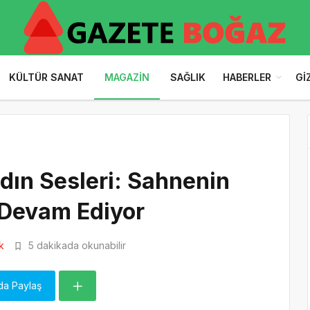
KÜLTÜR SANAT
MAGAZIN
SAĞLIK
HABERLER
GI
dın Sesleri: Sahnenin
 Devam Ediyor
k
5 dakikada okunabilir
da Paylaş