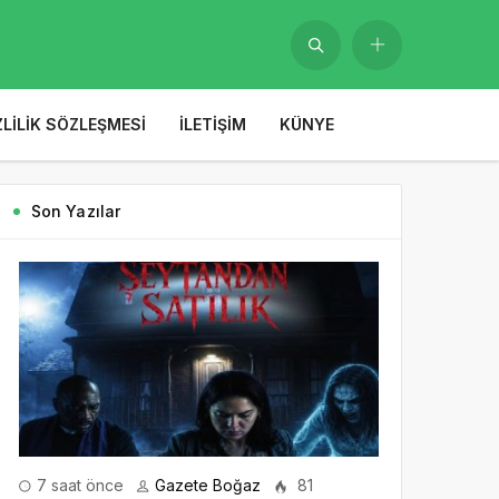
ZLILIK SÖZLEŞMESI
İLETIŞIM
KÜNYE
Son Yazılar
7 saat önce
Gazete Boğaz
81