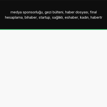
medya sponsorluğu
,
gezi bülteni
,
haber dosyası
,
final
hesaplama
,
bihaber
,
startup
,
sağlıklı
,
eshaber
,
kadın
,
habertr