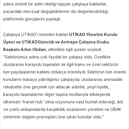
adına önemli bir adım niteliği taşıyan çalıştaya katılanlar,
pazardaki mevzuat değişikliklerinin de değerlendirildiği
platformda görüşlerini paylaştı.
Çalıştaya UTİKAD’ı temsilen katılan
UTİKAD Yönetim Kurulu
Üyesi
ve UTİKAD
Gümrük ve Antrepo Çalışma Grubu
Başkanı Arkın Obdan
, etkinlikle ilgili şunları söyledi:
“Sektörümüz adına çok faydalı bir çalıştay oldu. Özellikle
uluslararası karayolu taşımaları ile ilgili kamu ve özel sektörün
tüm paydaşlarının katılımı oldukça önemliydi. Sektörün tüm önemli
konularını masaya yatırdığımız çalıştayda; uluslararası arenadaki
rekabette öne geçmek için atılacak adımlar, yeşil lojistik,
karayolu taşımalarının diğer taşıma modlarıyla etkileşerek
ülkemizin ‘transit hub’ olma vizyonuna nasıl hizmet edeceği, ikili
ve çoklu anlaşmalarda karşılıklılık esaslarının yönetimi ve UBAK
izinlerinin dağıtım prensipleri öne çıkan konular oldu.”