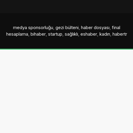
medya sponsorluğu
,
gezi bülteni
,
haber dosyası
,
final
hesaplama
,
bihaber
,
startup
,
sağlıklı
,
eshaber
,
kadın
,
habertr