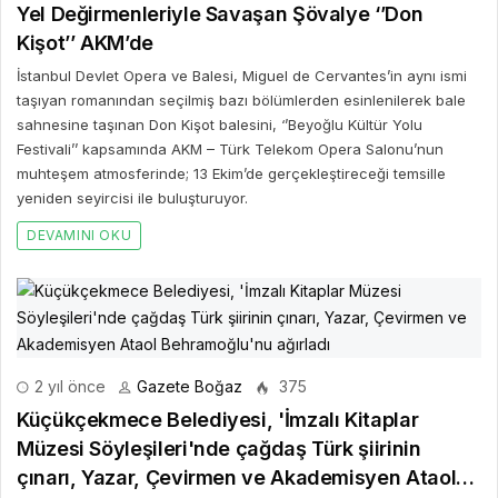
Yel Değirmenleriyle Savaşan Şövalye ‘’Don
Kişot’’ AKM’de
İstanbul Devlet Opera ve Balesi, Miguel de Cervantes’in aynı ismi
taşıyan romanından seçilmiş bazı bölümlerden esinlenilerek bale
sahnesine taşınan Don Kişot balesini, ‘’Beyoğlu Kültür Yolu
Festivali’’ kapsamında AKM – Türk Telekom Opera Salonu’nun
muhteşem atmosferinde; 13 Ekim’de gerçekleştireceği temsille
yeniden seyircisi ile buluşturuyor.
DEVAMINI OKU
2 yıl önce
Gazete Boğaz
375
Küçükçekmece Belediyesi, 'İmzalı Kitaplar
Müzesi Söyleşileri'nde çağdaş Türk şiirinin
çınarı, Yazar, Çevirmen ve Akademisyen Ataol