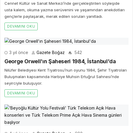
Behramoğlu'nu ağırladı
Cennet Kültür ve Sanat Merkezi’nde gerçekleştirilen söyleşide
usta kalem, okuma yazma serüvenini ve yaşamından anekdotları
gençlerle paylaşarak, merak edilen soruları yanıtladı.
DEVAMINI OKU
3 yıl önce
Gazete Boğaz
542
George Orwell'ın Şaheseri 1984, İstanbul'da
Nilüfer Belediyesi Kent Tiyatrosu’nun oyunu 1984, Şehir Tiyatroları
Buluşmaları kapsamında Harbiye Muhsin Ertuğrul Sahnesi’nde
seyirciyle buluşuyor.
DEVAMINI OKU