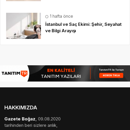
1 hafta önce
İstanbul ve Saç Ekimi: Şehir, Seyahat
ve Bilgi Arayışı
HAKKIMIZDA
Gazete Boğaz
,
09.08.2020
tarihinden beri sizlere anlık,