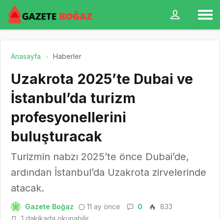
Anasayfa
Haberler
Uzakrota 2025’te Dubai ve
İstanbul’da turizm
profesyonellerini
buluşturacak
Turizmin nabzı 2025’te önce Dubai’de,
ardından İstanbul’da Uzakrota zirvelerinde
atacak.
Gazete Boğaz
11 ay önce
0
833
1 dakikada okunabilir