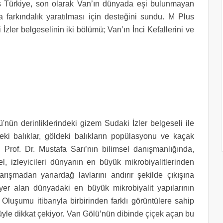
s Türkiye, son olarak Van’ın dünyada eşi bulunmayan
 farkındalık yaratılması için desteğini sundu. M Plus
zler belgeselinin iki bölümü; Van’ın İnci Kefallerini ve
ün derinliklerindeki gizem Sudaki İzler belgeseli ile
eki balıklar, göldeki balıkların popülasyonu ve kaçak
 Prof. Dr. Mustafa Sarı’nın bilimsel danışmanlığında,
, izleyicileri dünyanın en büyük mikrobiyalitlerinden
karışmadan yanardağ lavlarını andırır şekilde çıkışına
yer alan dünyadaki en büyük mikrobiyalit yapılarının
 Oluşumu itibarıyla birbirinden farklı görüntülere sahip
süyle dikkat çekiyor. Van Gölü’nün dibinde çiçek açan bu