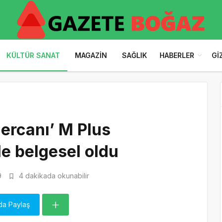
KÜLTÜR SANAT
MAGAZIN
SAĞLIK
HABERLER
GI
‘Mercanı’ M Plus
le belgesel oldu
9
4 dakikada okunabilir
da Paylaş