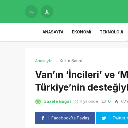
ANASAYFA
EKONOMI
TEKNOLOJI
Anasayfa
Kültür Sanat
Van’ın ‘İncileri’ ve 
Türkiye’nin desteğiy
Gazete Boğaz
4 yıl önce
0
67
Facebook'ta Paylaş
Twitter'