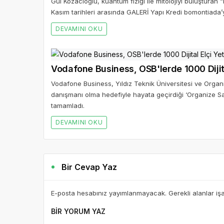
Gül Kozacıoğlu, kuantum fiziği ile mitolojiyi buluşturan “I
Kasım tarihleri arasında GALERİ Yapı Kredi bomontiada’y
DEVAMINI OKU
Vodafone Business, OSB'lerde 1000 Dijital
Vodafone Business, Yıldız Teknik Üniversitesi ve Organiz
danışmanı olma hedefiyle hayata geçirdiği ‘Organize Sa
tamamladı.
DEVAMINI OKU
Bir Cevap Yaz
E-posta hesabınız yayımlanmayacak. Gerekli alanlar iş
BIR YORUM YAZ