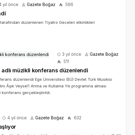
 yıl önce
Gazete Boğaz
566
ndi
 tarafından düzenlenen Tiyatro Geceleri etkinlikleri
3 yıl önce
Gazete Boğaz
511
 adlı müzikli konferans düzenlendi
nferans düzenlendi Ege Üniversitesi (EÜ) Devlet Türk Musikisi
nı Âşık Veysel’i Anma ve Kutlama Yılı programına alması
i konferans gerçekleştirildi.
4 yıl önce
Gazete Boğaz
632
aşlıyor