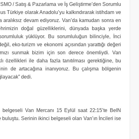
CSMO / Satış & Pazarlama ve İş Geliştirme’den Sorumlu
s Türkiye olarak Anadolu’yu kalkındırarak istihdam ve
ıza aralıksız devam ediyoruz. Van’da kamudan sonra en
rimizin doğal güzelliklerini, dünyada başka yerde
rumluluk yüklüyor. Bu sorumluluğun bilinciyle, İnci
eğil, eko-turizm ve ekonomi açısından yarattığı değeri
kımızı sunmak bizim için son derece önemliydi. Van
özellikleri ile daha fazla tanıtılması gerektiğine, bu
inin de artacağına inanıyoruz. Bu çalışma bölgenin
ğlayacak” dedi.
lk belgeseli Van Mercanı 15 Eylül saat 22:15’te BeIN
uluştu. Serinin ikinci belgeseli olan Van’ın İncileri ise