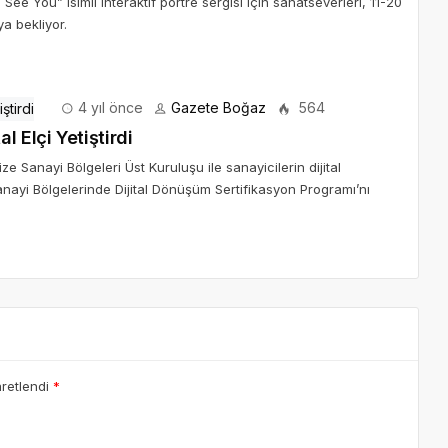
 See You” isimli interaktif portre sergisi için sanatseverleri, 11-20
a bekliyor.
4 yıl önce
Gazete Boğaz
564
 Elçi Yetiştirdi
e Sanayi Bölgeleri Üst Kuruluşu ile sanayicilerin dijital
nayi Bölgelerinde Dijital Dönüşüm Sertifikasyon Programı’nı
aretlendi
*