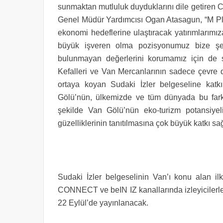
sunmaktan mutluluk duyduklarını dile getiren 
Genel Müdür Yardımcısı Ogan Atasagun, “M Plu
ekonomi hedeflerine ulaştıracak yatırımlarım
büyük işveren olma pozisyonumuz bize şeh
bulunmayan değerlerini korumamız için de so
Kefalleri ve Van Mercanlarının sadece çevre d
ortaya koyan Sudaki İzler belgeseline kat
Gölü’nün, ülkemizde ve tüm dünyada bu farklı 
şekilde Van Gölü’nün eko-turizm potansiyel
güzelliklerinin tanıtılmasına çok büyük katkı sa
Sudaki İzler belgeselinin Van’ı konu alan i
CONNECT ve beIN IZ kanallarında izleyicilerle b
22 Eylül’de yayınlanacak.