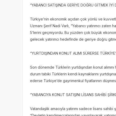
“YABANCI SATIŞINDA GERİYE DOĞRU GİTMEK İYİ 
Türkiye’nin ekonomik açıdan çok yönlü ve kuvvetl
Uzmanı Şerif Nadi Varlı, “Yabancı yatırımcı zaten ha
5’lerini geçmiyordu. Bu yüzden çok büyük ekonomik
gelecek yatırımcı hedefinde de geriye doğru gitme
“YURTDIŞINDAN KONUT ALIMI SÜRERSE TÜRKİYE
Son dönemde Türklerin yurtdışından konut alımını hız
durum tabiki Türklerin kendi kaynaklarını yurtdış
ederse Türkiye’de gayrimenkul fiyatlarının düşmesin
“YABANCIYA KONUT SATIŞINI LİSANS SAHİBİ ŞİR
Vatandaşlık amacıyla yatırımı sadece lisans sahibi ş
“Devletin kendimecralarından yayınlayarak yatırım