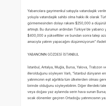
Yabancılara gayrimenkul satışıyla vatandaşlık verilm
yoluyla vatandaşlık sahibi olma hakkı ilk olarak Tür
görmemesinden dolayı rakamı $250,000 a düşürülmü
artmıştı. Bu durumun ardından Türkiye’de yabancı ya
$400,000 a yükselttiler ve bundan sonra talep azal
amacıyla yatırım yapacağını düşünmüyorum” ifadeler
YABANCININ GÖZDESİ İSTANBUL
İstanbul, Antalya, Muğla, Bursa, Yalova, Trabzon ve M
illerolduğunu söyleyen Varlı, “İstanbul dünyanın e
yatırımcının eşit ağırlıkla tüm ülkelerden olması ge
birinde olduğunu söyleyebilirim. Diğer illerdeki ta
veya doğası yaz aylarında serin hava sunan Bursa
sıcak dönemler geçiren Ortadoğu yatırımcısının yaz