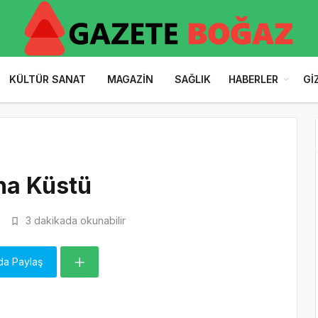
KÜLTÜR SANAT
MAGAZIN
SAĞLIK
HABERLER
GI
na Küstü
7
3 dakikada okunabilir
da Paylaş