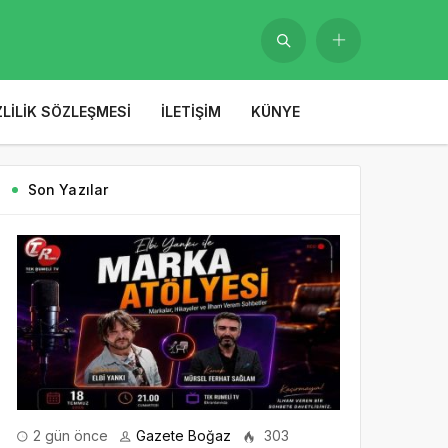
ZLILIK SÖZLEŞMESI
İLETIŞIM
KÜNYE
Son Yazılar
2 gün önce
Gazete Boğaz
303