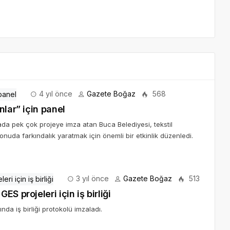
4 yıl önce
Gazete Boğaz
568
nlar” için panel
ada pek çok projeye imza atan Buca Belediyesi, tekstil
nuda farkındalık yaratmak için önemli bir etkinlik düzenledi.
3 yıl önce
Gazete Boğaz
513
S projeleri için iş birliği
da iş birliği protokolü imzaladı.