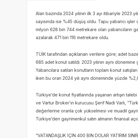
Alan bazında 2024 yılının ilk 3 ayı itibariyle 2023
sayısında ise %45 düşüş oldu. Tapu yabancı işler da
milyon 628 bin 744 metrekare olan yabancıların ga
azalarak 471 bin 116 metrekare oldu.
TÜİK tarafından açıklanan verilere göre; adet bazın
685 adet konut satıldı. 2023 yılının aynı dönemine
Yabancılara satılan konutların toplam konut satışları
iken bu oran 2024 yılı aynı döneminde yüzde %2,0
Türkiye’de konut fiyatlarında yaşanan artışın tal
ve Vartur Broker’ın kurucusu Şerif Nadi Varlı, “Türk
değerlerine oranla çok yükselmesi ve muadil gayr
Türkiye’den gayrimenkul satın almanın finansal aç
“VATANDAŞLIK İÇİN 400 BİN DOLAR YATIRIM SINIR