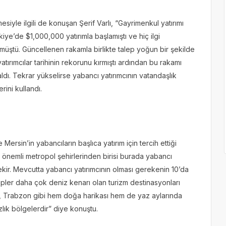
esiyle ilgili de konuşan Şerif Varlı, “Gayrimenkul yatırımı
kiye’de $1,000,000 yatırımla başlamıştı ve hiç ilgi
ştü. Güncellenen rakamla birlikte talep yoğun bir şekilde
tırımcılar tarihinin rekorunu kırmıştı ardından bu rakamı
dı. Tekrar yükselirse yabancı yatırımcının vatandaşlık
ini kullandı.
ersin’in yabancıların başlıca yatırım için tercih ettiği
n önemli metropol şehirlerinden birisi burada yabancı
rekir. Mevcutta yabancı yatırımcının olması gerekenin 10’da
lepler daha çok deniz kenarı olan turizm destinasyonları
, Trabzon gibi hem doğa harikası hem de yaz aylarında
lık bölgelerdir” diye konuştu.