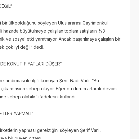
DEĞİL”
i bir ülkeolduğunu söyleyen Uluslararası Gayrimenkul
li hazırda büyütülmeye çalışılan toplam satışların %3-
 ve sosyal etki yaratmıyor. Ancak başarılmaya çalışılan bir
k çok iyi değil” dedi.
’DE KONUT FİYATLARI DÜŞER”
landırması ile ilgili konuşan Şerif Nadi Varlı, “Bu
ına çıkarmasına sebep oluyor. Eğer bu durum artarak devam
e sebep olabilir” ifadelerini kullandı.
KETLER YAPMALI”
irketlerin yapması gerektiğini söyleyen Şerif Varlı,
cıya bir güven ortamı