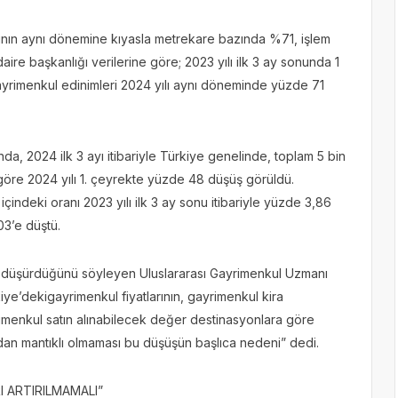
 yılının aynı dönemine kıyasla metrekare bazında %71, işlem
ire başkanlığı verilerine göre; 2023 yılı ilk 3 ay sonunda 1
yrimenkul edinimleri 2024 yılı aynı döneminde yüzde 71
da, 2024 ilk 3 ayı itibariyle Türkiye genelinde, toplam 5 bin
 göre 2024 yılı 1. çeyrekte yüzde 48 düşüş görüldü.
 içindeki oranı 2023 yılı ilk 3 ay sonu itibariyle yüzde 3,86
3’e düştü.
ebi düşürdüğünü söyleyen Uluslararası Gayrimenkul Uzmanı
iye’dekigayrimenkul fiyatlarının, gayrimenkul kira
imenkul satın alınabilecek değer destinasyonlara göre
ıdan mantıklı olmaması bu düşüşün başlıca nedeni” dedi.
I ARTIRILMAMALI”