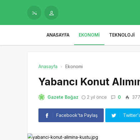
ANASAYFA
EKONOMI
TEKNOLOJI
Anasayfa
Ekonomi
Yabancı Konut Alımı
Gazete Boğaz
2 yıl önce
0
37
Facebook'ta Paylaş
Twitter'