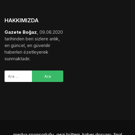
HAKKIMIZDA
Gazete Boğaz
,
09.08.2020
tarihinden beri sizlere anlık,
en güncel, en güvenilir
haberleri özetleyerek
sunmaktadır.
medya sponsorluğu
,
gezi bülteni
,
haber dosyası
,
final