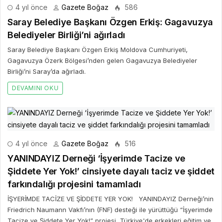
4 yıl önce
Gazete Boğaz
586
Saray Belediye Başkanı Özgen Erkiş: Gagavuzya
Belediyeler Birliği’ni ağırladı
Saray Belediye Başkanı Özgen Erkiş Moldova Cumhuriyeti,
Gagavuzya Özerk Bölgesi’nden gelen Gagavuzya Belediyeler
Birliği’ni Saray’da ağırladı.
DEVAMINI OKU
4 yıl önce
Gazete Boğaz
516
YANINDAYIZ Derneği ‘İşyerimde Tacize ve
Şiddete Yer Yok!’ cinsiyete dayalı taciz ve şiddet
farkındalığı projesini tamamladı
İŞYERİMDE TACİZE VE ŞİDDETE YER YOK! YANINDAYIZ Derneği’nin
Friedrich Naumann Vakfı’nın (FNF) desteği ile yürüttüğü “İşyerimde
Tacize ve Şiddete Yer Yok!” projesi, Türkiye'de erkekleri eğitim ve