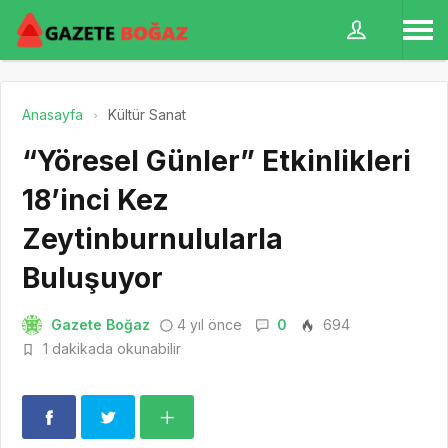
Anasayfa
Kültür Sanat
“Yöresel Günler” Etkinlikleri
18’inci Kez
Zeytinburnulularla
Buluşuyor
Gazete Boğaz
4 yıl önce
0
694
1 dakikada okunabilir