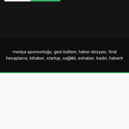
medya sponsorluğu
,
gezi bülteni
,
haber dosyası
,
final
hesaplama
,
bihaber
,
startup
,
sağlıklı
,
eshaber
,
kadın
,
habertr