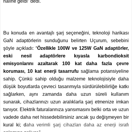
haline geldi” dedi.
Bu konuda en avantajlı şarj seçeneğini, teknoloji harikası
GaN adaptörlerin sunduğunu belirten Uçurum, sebebini
şöyle açıkladı: “
Özellikle 100W ve 125W GaN adaptörler,
eski nesil adaptörlere kıyasla karbondioksit
emisyonlarını azaltarak 100 kat daha fazla çevre
koruması, 10 kat enerji tasarrufu
sağlama potansiyeline
sahip. Çünkü sahip olduğu malzeme teknolojisiyle daha
düşük boyutlarda çevreci tasarımıyla sürdürülebilirliğe katkı
sağlarken, aynı zamanda daha uzun süreli kullanım
sunarak, cihazlarınızı uzun aralıklarla şarj etmenize imkan
tanıyor. Elektrik faturalarınıza yansımasını belki orta ve uzun
vadede daha net hissedebilirsiniz ancak şu değişmeyen bir
kural ki; d
aha verimli şarj cihazları daha az enerji israfı