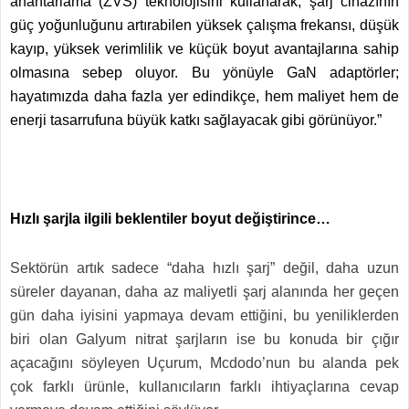
anahtarlama (ZVS) teknolojisini kullanarak; şarj cihazının
güç yoğunluğunu artırabilen yüksek çalışma frekansı, düşük
kayıp, yüksek verimlilik ve küçük boyut avantajlarına sahip
olmasına sebep oluyor. Bu yönüyle GaN adaptörler;
hayatımızda daha fazla yer edindikçe, hem maliyet hem de
enerji tasarrufuna büyük katkı sağlayacak gibi görünüyor.”
Hızlı şarjla ilgili beklentiler boyut değiştirince…
Sektörün artık sadece “daha hızlı şarj” değil, daha uzun
süreler dayanan, daha az maliyetli şarj alanında her geçen
gün daha iyisini yapmaya devam ettiğini, bu yeniliklerden
biri olan Galyum nitrat şarjların ise bu konuda bir çığır
açacağını söyleyen Uçurum, Mcdodo’nun bu alanda pek
çok farklı ürünle, kullanıcıların farklı ihtiyaçlarına cevap