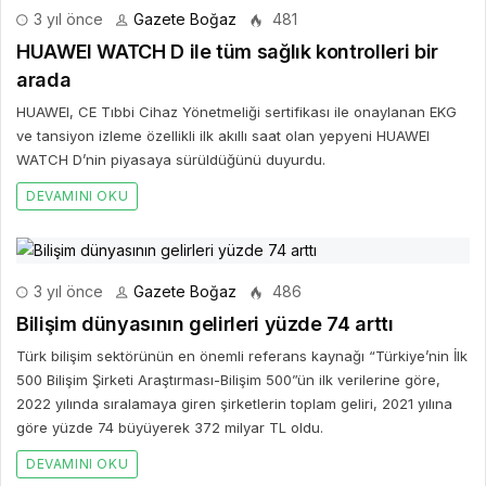
3 yıl önce
Gazete Boğaz
481
HUAWEI WATCH D ile tüm sağlık kontrolleri bir
arada
HUAWEI, CE Tıbbi Cihaz Yönetmeliği sertifikası ile onaylanan EKG
ve tansiyon izleme özellikli ilk akıllı saat olan yepyeni HUAWEI
WATCH D’nin piyasaya sürüldüğünü duyurdu.
DEVAMINI OKU
3 yıl önce
Gazete Boğaz
486
Bilişim dünyasının gelirleri yüzde 74 arttı
Türk bilişim sektörünün en önemli referans kaynağı “Türkiye’nin İlk
500 Bilişim Şirketi Araştırması-Bilişim 500”ün ilk verilerine göre,
2022 yılında sıralamaya giren şirketlerin toplam geliri, 2021 yılına
göre yüzde 74 büyüyerek 372 milyar TL oldu.
DEVAMINI OKU