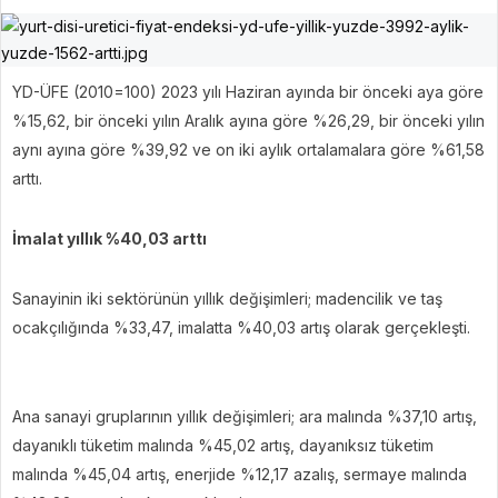
YD-ÜFE (2010=100) 2023 yılı Haziran ayında bir önceki aya göre
%15,62, bir önceki yılın Aralık ayına göre %26,29, bir önceki yılın
aynı ayına göre %39,92 ve on iki aylık ortalamalara göre %61,58
arttı.
İmalat yıllık %40,03 arttı
Sanayinin iki sektörünün yıllık değişimleri; madencilik ve taş
ocakçılığında %33,47, imalatta %40,03 artış olarak gerçekleşti.
Ana sanayi gruplarının yıllık değişimleri; ara malında %37,10 artış,
dayanıklı tüketim malında %45,02 artış, dayanıksız tüketim
malında %45,04 artış, enerjide %12,17 azalış, sermaye malında