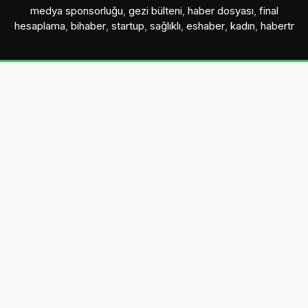
medya sponsorluğu
,
gezi bülteni
,
haber dosyası
,
final
hesaplama
,
bihaber
,
startup
,
sağlıklı
,
eshaber
,
kadın
,
habertr