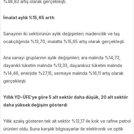
%48,82 artış olarak gerçekleşti.
İmalat aylık %15,65 arttı
Sanayinin iki sektörünün aylık değişimleri; madencilik ve taş
ocakçılığında %13,70, imalatta %15,65 artış olarak gerçekleşti.
Ana sanayi gruplarının aylık değişimleri; ara malında %14,72,
dayanıklı tüketim malında %13,33, dayanıksız tüketim malında
%14,46, enerjide %27,15, sermaye malında %16,11 artış olarak
gerçekleşti.
Yıllık YD-ÜFE’ye göre 5 alt sektör daha düşük, 20 alt sektör
daha yüksek değişim gösterdi
Yıllık azalış gösteren tek alt sektör %12,17 ile kok ve rafine petrol
ürünleri oldu. Buna karşılık bilgisayarlar ile elektronik ve optik