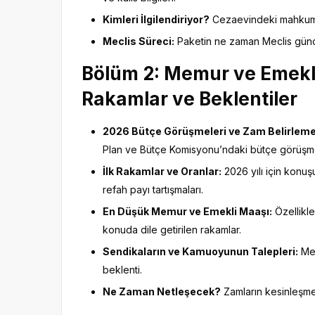
Kimleri İlgilendiriyor?
Cezaevindeki mahkumlar
Meclis Süreci:
Paketin ne zaman Meclis günd
Bölüm 2: Memur ve Emekli
Rakamlar ve Beklentiler
2026 Bütçe Görüşmeleri ve Zam Belirleme
Plan ve Bütçe Komisyonu’ndaki bütçe görüşmele
İlk Rakamlar ve Oranlar:
2026 yılı için konuş
refah payı tartışmaları.
En Düşük Memur ve Emekli Maaşı:
Özellikle
konuda dile getirilen rakamlar.
Sendikaların ve Kamuoyunun Talepleri:
Mem
beklenti.
Ne Zaman Netleşecek?
Zamların kesinleşme