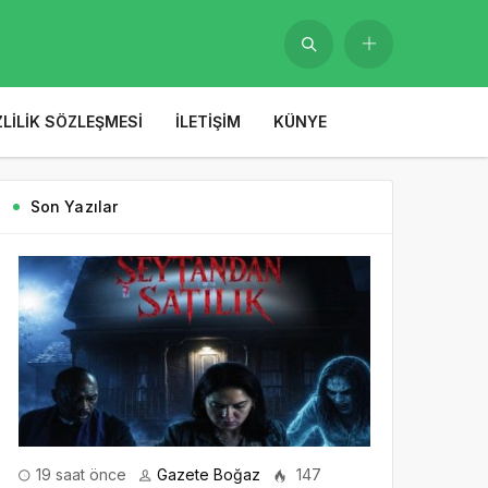
ZLILIK SÖZLEŞMESI
İLETIŞIM
KÜNYE
Son Yazılar
19 saat önce
Gazete Boğaz
147