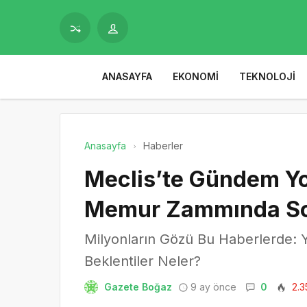
ANASAYFA
EKONOMI
TEKNOLOJI
Anasayfa
Haberler
Meclis’te Gündem Yoğ
Memur Zammında S
Milyonların Gözü Bu Haberlerde:
Beklentiler Neler?
Gazete Boğaz
9 ay önce
0
2.3