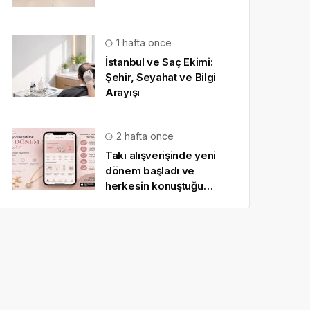
1 hafta önce
İstanbul ve Saç Ekimi:
Şehir, Seyahat ve Bilgi
Arayışı
2 hafta önce
Takı alışverişinde yeni
dönem başladı ve
herkesin konuştuğu
uygulama SO CHIC… oldu