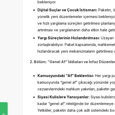
bekleniyor.
Dijital Suçlar ve Çocuk İstismarı:
Paketin, ö
yönelik yeni düzenlemeler içermesi bekleniyor
ve hızlı yargılama süreçleri getirilmesi planlan
artırılması ve yargılamanın daha etkin hale geti
Yargı Süreçlerinin Hızlandırılması:
Uzayan ya
zorlaştırabiliyor. Paket kapsamında, mahkemele
hızlandıracak yeni mekanizmaların getirilmes
2. Bölüm: “Genel Af” İddiaları ve İnfaz Düzenl
Kamuoyundaki “Af” Beklentisi:
Her yargı pa
kamuoyunda “genel af” çıkacağı yönünde yoğu
cezaevlerindeki mahkum yakınları, paketin geni
Siyasi Kulislere Yansıyanlar:
Siyasi kulisle
kadar “genel af” niteliğinde bir düzenlemeye s
Yetkililer, paketin daha çok adli sistemdeki 