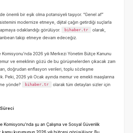
nde önemli bir eşik olma potansiyeli taşıyor. “Genel af”
istemini modernize etmeye, dijital çağın getirdiği suçlarla
apmaya odaklandığı görülüyor.
olarak,
bihaber.tr
nı anbean takip etmeye devam edeceğiz.
çe Komisyonu’nda 2026 yılı Merkezi Yönetim Bütçe Kanunu
 memur ve emeklinin gözü de bu görüşmelerden çıkacak zam
nları, doğrudan enflasyon verileri, toplu sözleşme
k. Peki, 2026 yılı Ocak ayında memur ve emekli maaşlarına
r ne yönde?
olarak tüm detayları sizler için
bihaber.tr
 Süreci
 Komisyonu’nda şu an Çalışma ve Sosyal Güvenlik
ok kamu kurumunun 2026 yılı bütçesi görüşülüyor. Bu