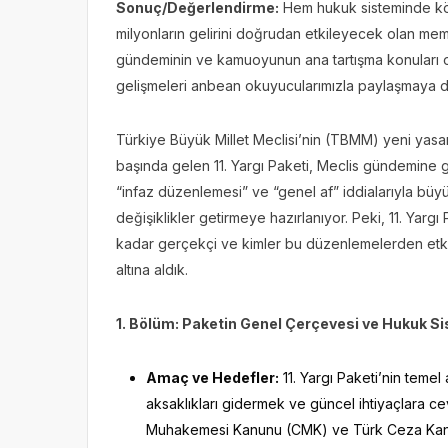
Sonuç/Değerlendirme:
Hem hukuk sisteminde kökl
milyonların gelirini doğrudan etkileyecek olan m
gündeminin ve kamuoyunun ana tartışma konular
gelişmeleri anbean okuyucularımızla paylaşmaya
Türkiye Büyük Millet Meclisi’nin (TBMM) yeni ya
başında gelen 11. Yargı Paketi, Meclis gündemine gi
“infaz düzenlemesi” ve “genel af” iddialarıyla bü
değişiklikler getirmeye hazırlanıyor. Peki, 11. Yarg
kadar gerçekçi ve kimler bu düzenlemelerden et
altına aldık.
1. Bölüm: Paketin Genel Çerçevesi ve Hukuk Si
Amaç ve Hedefler:
11. Yargı Paketi’nin temel
aksaklıkları gidermek ve güncel ihtiyaçlara
Muhakemesi Kanunu (CMK) ve Türk Ceza Kanunu