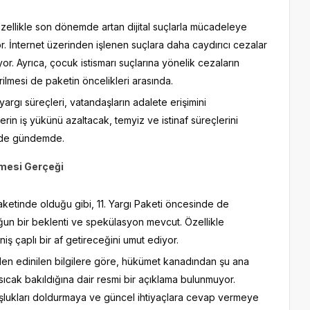
zellikle son dönemde artan dijital suçlarla mücadeleye
. İnternet üzerinden işlenen suçlara daha caydırıcı cezalar
ıyor. Ayrıca, çocuk istismarı suçlarına yönelik cezaların
rilmesi de paketin öncelikleri arasında.
rgı süreçleri, vatandaşların adalete erişimini
rin iş yükünü azaltacak, temyiz ve istinaf süreçlerini
i de gündemde.
emesi Gerçeği
ketinde olduğu gibi, 11. Yargı Paketi öncesinde de
n bir beklenti ve spekülasyon mevcut. Özellikle
ş çaplı bir af getireceğini umut ediyor.
rden edinilen bilgilere göre, hükümet kanadından şu ana
ıcak bakıldığına dair resmi bir açıklama bulunmuyor.
boşlukları doldurmaya ve güncel ihtiyaçlara cevap vermeye