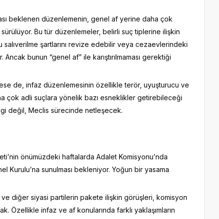
ası beklenen düzenlemenin, genel af yerine daha çok
ürülüyor. Bu tür düzenlemeler, belirli suç tiplerine ilişkin
llu salıverilme şartlarını revize edebilir veya cezaevlerindeki
ir. Ancak bunun “genel af” ile karıştırılmaması gerektiği
e de, infaz düzenlemesinin özellikle terör, uyuşturucu ve
ha çok adli suçlara yönelik bazı esneklikler getirebileceği
ilgi değil, Meclis sürecinde netleşecek.
keti’nin önümüzdeki haftalarda Adalet Komisyonu’nda
l Kurulu’na sunulması bekleniyor. Yoğun bir yasama
ve diğer siyasi partilerin pakete ilişkin görüşleri, komisyon
k. Özellikle infaz ve af konularında farklı yaklaşımların