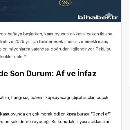
yeni haftaya başlarken, kamuoyunun dikkatini çeken iki ana
Paketi ve 2026 yılı için belirlenecek memur ve emekli maaş
r, milyonlarca vatandaşı doğrudan ilgilendiriyor. Peki, bu
entiler neler?
’nde Son Durum: Af ve İnfaz
atları, hangi suç tiplerini kapsayacağı (dijital suçlar, çocuk
Kamuoyunda en çok merak edilen kısım burası. “Genel af”
 ve ne şekilde etkileyeceği. Bu konudaki siyasi açıklamalar