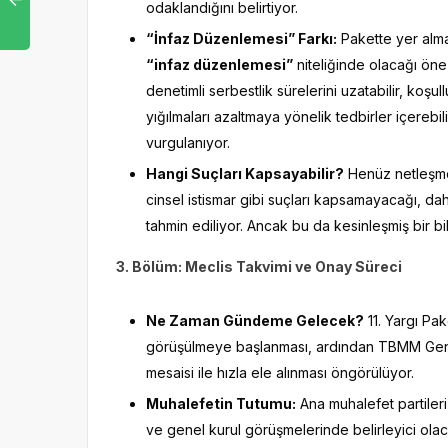
odaklandığını belirtiyor.
“İnfaz Düzenlemesi” Farkı:
Pakette yer alm
“infaz düzenlemesi”
niteliğinde olacağı öne s
denetimli serbestlik sürelerini uzatabilir, koşu
yığılmaları azaltmaya yönelik tedbirler içerebil
vurgulanıyor.
Hangi Suçları Kapsayabilir?
Henüz netleşmes
cinsel istismar gibi suçları kapsamayacağı, da
tahmin ediliyor. Ancak bu da kesinleşmiş bir b
3. Bölüm: Meclis Takvimi ve Onay Süreci
Ne Zaman Gündeme Gelecek?
11. Yargı Pa
görüşülmeye başlanması, ardından TBMM Gene
mesaisi ile hızla ele alınması öngörülüyor.
Muhalefetin Tutumu:
Ana muhalefet partileri 
ve genel kurul görüşmelerinde belirleyici olaca