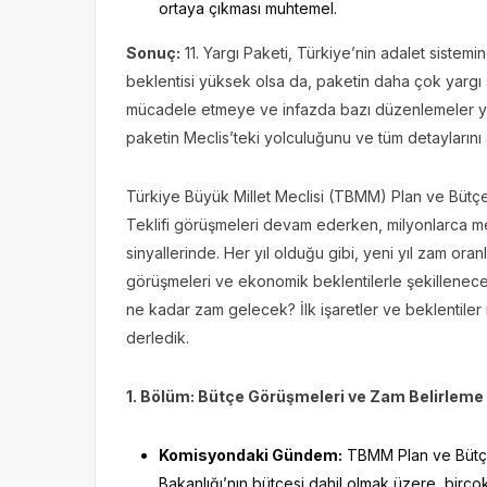
ortaya çıkması muhtemel.
Sonuç:
11. Yargı Paketi, Türkiye’nin adalet sistemi
beklentisi yüksek olsa da, paketin daha çok yargı s
mücadele etmeye ve infazda bazı düzenlemeler y
paketin Meclis’teki yolculuğunu ve tüm detayları
Türkiye Büyük Millet Meclisi (TBMM) Plan ve Büt
Teklifi görüşmeleri devam ederken, milyonlarca
sinyallerinde. Her yıl olduğu gibi, yeni yıl zam ora
görüşmeleri ve ekonomik beklentilerle şekillenece
ne kadar zam gelecek? İlk işaretler ve beklentile
derledik.
1. Bölüm: Bütçe Görüşmeleri ve Zam Belirleme
Komisyondaki Gündem:
TBMM Plan ve Bütçe
Bakanlığı’nın bütçesi dahil olmak üzere, birç