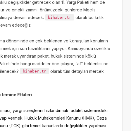
ü değişiklikler getirecek olan 11. Yargı Paketi hem de
emur ve emekli zammı, önümüzdeki günlerde Meclis
ı olmaya devam edecek.
olarak bu kritik
bihaber.tr
 devam edeceğiz.
sama döneminde en çok beklenen ve konuşulan konuların
rmek için son hazırlıklarını yapıyor. Kamuoyunda özellikle
yük merak uyandıran paket, hukuk sisteminde köklü
ı Paketi’nde hangi maddeler öne çıkıyor, “af” beklentisi ne
kilenecek?
olarak tüm detayları mercek
bihaber.tr
stemine Etkileri
 amacı, yargı süreçlerini hızlandırmak, adalet sistemindeki
 cevap vermek. Hukuk Muhakemeleri Kanunu (HMK), Ceza
 (TCK) gibi temel kanunlarda değişiklikler yapılması