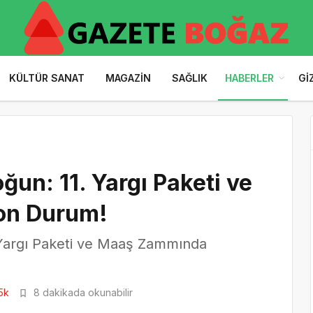
KÜLTÜR SANAT
MAGAZIN
SAĞLIK
HABERLER
GI
un: 11. Yargı Paketi ve
on Durum!
 Yargı Paketi ve Maaş Zammında
5k
8 dakikada okunabilir