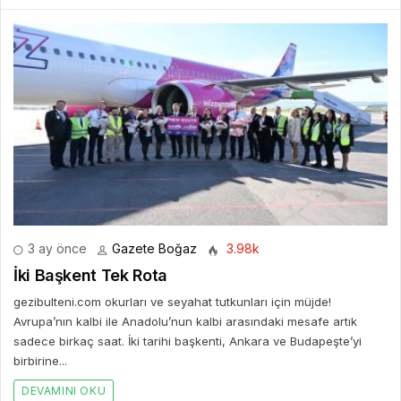
3 ay önce
Gazete Boğaz
3.98k
İki Başkent Tek Rota
gezibulteni.com okurları ve seyahat tutkunları için müjde!
Avrupa’nın kalbi ile Anadolu’nun kalbi arasındaki mesafe artık
sadece birkaç saat. İki tarihi başkenti, Ankara ve Budapeşte’yi
birbirine...
DEVAMINI OKU