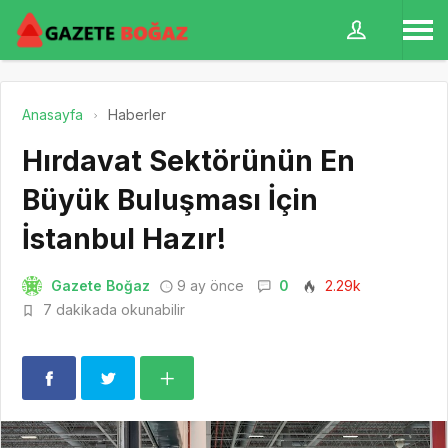
Anasayfa
Haberler
Hırdavat Sektörünün En
Büyük Buluşması İçin
İstanbul Hazır!
Gazete Boğaz
9 ay önce
0
2.29k
7 dakikada okunabilir