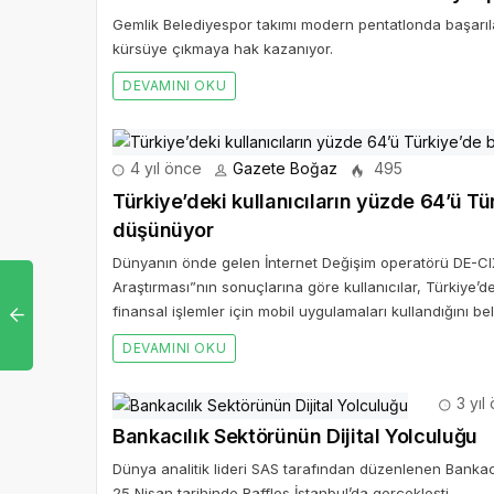
Gemlik Belediyespor takımı modern pentatlonda başarıla
kürsüye çıkmaya hak kazanıyor.
DEVAMINI OKU
4 yıl önce
Gazete Boğaz
495
Türkiye’deki kullanıcıların yüzde 64’ü Tür
düşünüyor
Dünyanın önde gelen İnternet Değişim operatörü DE-CIX t
Araştırması”nın sonuçlarına göre kullanıcılar, Türkiye’
finansal işlemler için mobil uygulamaları kullandığını beli
DEVAMINI OKU
3 yıl
Bankacılık Sektörünün Dijital Yolculuğu
Dünya analitik lideri SAS tarafından düzenlenen Bankacıl
25 Nisan tarihinde Raffles İstanbul’da gerçekleşti.