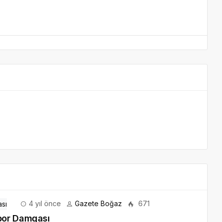
4 yıl önce
Gazete Boğaz
671
por Damgası