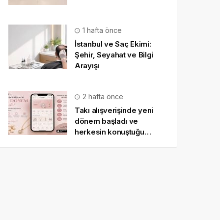
1 hafta önce
İstanbul ve Saç Ekimi:
Şehir, Seyahat ve Bilgi
Arayışı
2 hafta önce
Takı alışverişinde yeni
dönem başladı ve
herkesin konuştuğu
uygulama SO CHIC… oldu