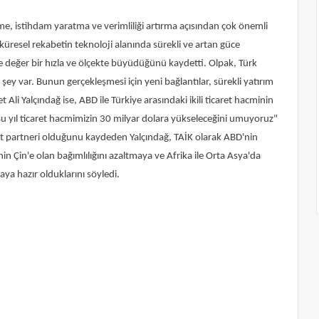
e, istihdam yaratma ve verimliliği artırma açısından çok önemli
küresel rekabetin teknoloji alanında sürekli ve artan güce
e değer bir hızla ve ölçekte büyüdüğünü kaydetti. Olpak, Türk
ey var. Bunun gerçekleşmesi için yeni bağlantılar, sürekli yatırım
i Yalçındağ ise, ABD ile Türkiye arasındaki ikili ticaret hacminin
, "Bu yıl ticaret hacmimizin 30 milyar dolara yükseleceğini umuyoruz"
at partneri olduğunu kaydeden Yalçındağ, TAİK olarak ABD'nin
n Çin'e olan bağımlılığını azaltmaya ve Afrika ile Orta Asya'da
ya hazır olduklarını söyledi.