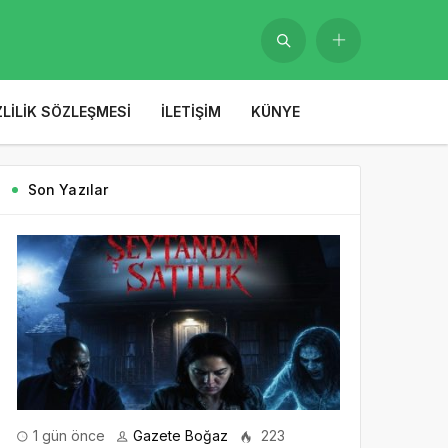
ZLILIK SÖZLEŞMESI
İLETIŞIM
KÜNYE
Son Yazılar
1 gün önce
Gazete Boğaz
223