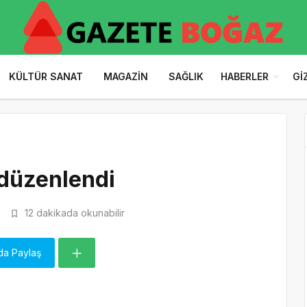
KÜLTÜR SANAT
MAGAZIN
SAĞLIK
HABERLER
GI
 düzenlendi
5
12 dakikada okunabilir
da Paylaş