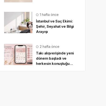
1 hafta önce
İstanbul ve Saç Ekimi:
Şehir, Seyahat ve Bilgi
Arayışı
2 hafta önce
Takı alışverişinde yeni
dönem başladı ve
herkesin konuştuğu
uygulama SO CHIC… oldu