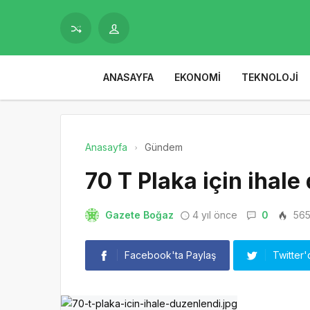
ANASAYFA
EKONOMI
TEKNOLOJI
Anasayfa
Gündem
70 T Plaka için ihale
Gazete Boğaz
4 yıl önce
0
56
Facebook'ta Paylaş
Twitter'