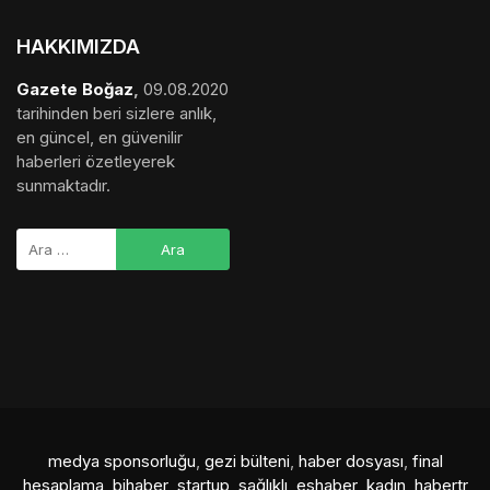
HAKKIMIZDA
Gazete Boğaz
,
09.08.2020
tarihinden beri sizlere anlık,
en güncel, en güvenilir
haberleri özetleyerek
sunmaktadır.
medya sponsorluğu
,
gezi bülteni
,
haber dosyası
,
final
hesaplama
,
bihaber
,
startup
,
sağlıklı
,
eshaber
,
kadın
,
habertr