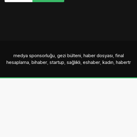
medya sponsorluğu
,
gezi bülteni
,
haber dosyası
,
final
hesaplama
,
bihaber
,
startup
,
sağlıklı
,
eshaber
,
kadın
,
habertr