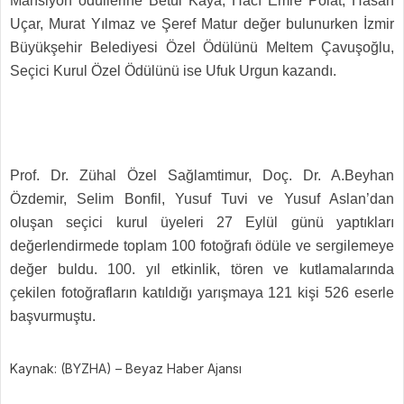
Mansiyon ödüllerine Betül Kaya, Hacı Emre Polat, Hasan
Uçar, Murat Yılmaz ve Şeref Matur değer bulunurken İzmir
Büyükşehir Belediyesi Özel Ödülünü Meltem Çavuşoğlu,
Seçici Kurul Özel Ödülünü ise Ufuk Urgun kazandı.
Prof. Dr. Zühal Özel Sağlamtimur, Doç. Dr. A.Beyhan
Özdemir, Selim Bonfil, Yusuf Tuvi ve Yusuf Aslan’dan
oluşan seçici kurul üyeleri 27 Eylül günü yaptıkları
değerlendirmede toplam 100 fotoğrafı ödüle ve sergilemeye
değer buldu. 100. yıl etkinlik, tören ve kutlamalarında
çekilen fotoğrafların katıldığı yarışmaya 121 kişi 526 eserle
başvurmuştu.
Kaynak: (BYZHA) – Beyaz Haber Ajansı