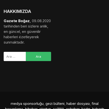
HAKKIMIZDA
Gazete Boğaz
,
09.08.2020
tarihinden beri sizlere anlık,
en güncel, en güvenilir
haberleri özetleyerek
sunmaktadır.
medya sponsorluğu
,
gezi bülteni
,
haber dosyası
,
final
hesaplama
,
bihaber
,
startup
,
sağlıklı
,
eshaber
,
kadın
,
habertr