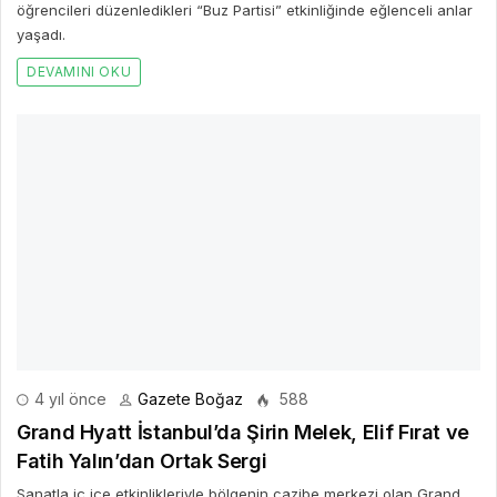
öğrencileri düzenledikleri “Buz Partisi” etkinliğinde eğlenceli anlar
yaşadı.
DEVAMINI OKU
4 yıl önce
Gazete Boğaz
588
Grand Hyatt İstanbul’da Şirin Melek, Elif Fırat ve
Fatih Yalın’dan Ortak Sergi
Sanatla iç içe etkinlikleriyle bölgenin cazibe merkezi olan Grand