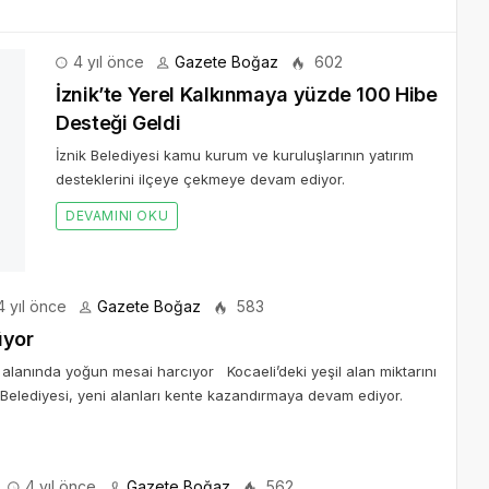
4 yıl önce
Gazete Boğaz
602
e Desteği Geldi
esteklerini ilçeye çekmeye devam ediyor.
 yıl önce
Gazete Boğaz
583
üyor
 alanında yoğun mesai harcıyor Kocaeli’deki yeşil alan miktarını
Belediyesi, yeni alanları kente kazandırmaya devam ediyor.
4 yıl önce
Gazete Boğaz
562
lışmaları
ra ilçesine bağlı kırsal Kıncıllı mahallesinin sağlıklı içme suyu
ışmalarını tamamladı.