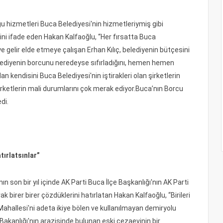
ğu hizmetleri Buca Belediyesi'nin hizmetleriymiş gibi
ğini ifade eden Hakan Kalfaoğlu, “Her fırsatta Buca
e gelir elde etmeye çalışan Erhan Kılıç, belediyenin bütçesini
belediyenin borcunu neredeyse sıfırladığını, hemen hemen
 kendisini Buca Belediyesi'nin iştirakleri olan şirketlerin
irketlerin mali durumlarını çok merak ediyor.Buca’nın Borcu
di.
tırlatsınlar”
 son bir yıl içinde AK Parti Buca İlçe Başkanlığı'nın AK Parti
arak birer birer çözdüklerini hatırlatan Hakan Kalfaoğlu, “Birileri
Mahallesi'ni adeta ikiye bölen ve kullanılmayan demiryolu
 Bakanlığı'nın arazisinde bulunan eski cezaevinin bir