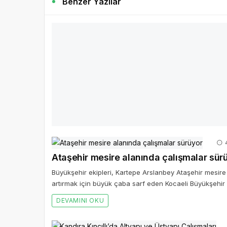
Benzer Yazılar
İznik’te Yerel Kalkınmaya yüzde 100 Hib
İznik Belediyesi kamu kurum ve kuruluşlarının yatırım d
DEVAMINI OKU
4
Ataşehir mesire alanında çalışmalar sür
Büyükşehir ekipleri, Kartepe Arslanbey Ataşehir mesire
artırmak için büyük çaba sarf eden Kocaeli Büyükşehir 
DEVAMINI OKU
Kandıra Kıncıllı’da Altyapı ve Üstyapı Ça
Kocaeli Büyükşehir Belediyesi İSU Genel Müdürlüğü, Kandı
ile atık su altyapısına kavuşması için yaptığı altyapı çal