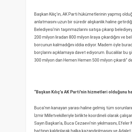
Başkan Kılıç'ın, AK Parti hükümetlerinin yapmış oldu
anlatmasını uzun bir süredir alışkanlık haline getirdi
Belediyesi'nin taşınmazlarını satışa çıkarıp belediyey
200 milyon liradan 800 milyon liraya çıkardığını ve 
borcunun kalmadığını iddia ediyor. Madem öyle buradan
borçlarını açıklamaya davet ediyorum. Bucalılar bu ş
300 milyon dan Hemen Hemen 500 milyon çıkardı” de
“Başkan Kılıç'a AK Parti'nin hizmetleri olduğunu ha
Buca'nın kanayan yarası haline gelmiş tüm sorunlarının
İzmir Milletvekilleriyle birlikte koordineli olarak çalış
Sayın Başkan'a, Buca Cezaevi'nin yıkılmasını, Efeler 
hattının kaldırılarak halka kazandırılmasını ve Adalet