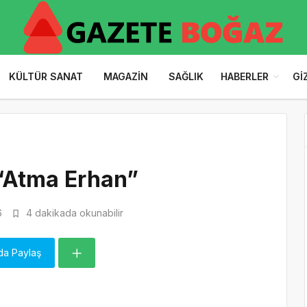
KÜLTÜR SANAT
MAGAZIN
SAĞLIK
HABERLER
GI
 “Atma Erhan”
6
4 dakikada okunabilir
da Paylaş