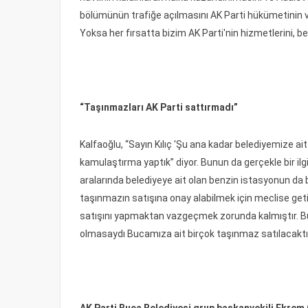
bölümünün trafiğe açılmasını AK Parti hükümetinin ve i
Yoksa her fırsatta bizim AK Parti'nin hizmetlerini,
“Taşınmazları AK Parti sattırmadı”
Kalfaoğlu, “Sayın Kılıç 'Şu ana kadar belediyemize ait
kamulaştırma yaptık” diyor. Bunun da gerçekle bir il
aralarında belediyeye ait olan benzin istasyonun da 
taşınmazın satışına onay alabilmek için meclise geti
satışını yapmaktan vazgeçmek zorunda kalmıştır. Buv
olmasaydı Bucamıza ait birçok taşınmaz satılacaktı