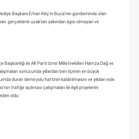
lediye Başkanı Erhan Kılıç'ın Buca'nın gündeminde olan
 Erhan gerçeklerle uzaktan yakından ilgisi olmayan ve
e Başkanlığı ile AK Parti İzmir Milletvekilleri Hamza Dağ ve
lışmaları sonucunda yıllardan beri ilçenin en büyük
rumda duran demiryolu hattının kaldırılmasını ve yıkılan eski
 trafiğe açılması çalışmaları ile ilgili projelerini
neden oldu.