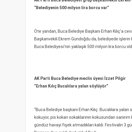
AK Parti Buca Belediyesi grup başkanvekili Ekre
“Belediyenin 500 milyon lira borcu var”
Öte yandan, Buca Belediye Başkanı Erhan Kılıç'a cev
Başkanvekili Ekrem Gündoğdu da, belediyede işlerin hi
Buca Belediyesi'nin yaklaşık 500 milyon lira borcu old
AK Parti Buca Belediye meclis üyesi İzzet Pilgir
“Erhan Kılıç Bucalılara yalan söylüyör”
“Buca Belediye başkanı Erhan Kılıç Bucalılara yalan s
kokuyor, pis kokan sokaklarının kokusundan sanırım ku
gündüz havayi fişek atmadıkları kaldı. Festivalin 3 gü