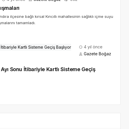
4 yıl önce
Gazete Boğaz
yı Sonu İtibariyle Kartlı Sisteme Geçiş
aretlendi
*