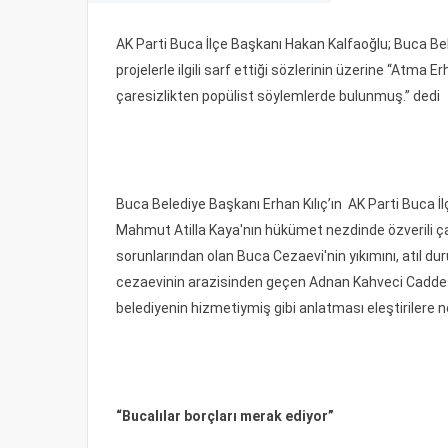
AK Parti Buca İlçe Başkanı Hakan Kalfaoğlu; Buca Be
projelerle ilgili sarf ettiği sözlerinin üzerine “Atma
çaresizlikten popülist söylemlerde bulunmuş.” dedi
Buca Belediye Başkanı Erhan Kılıç’ın AK Parti Buca İlç
Mahmut Atilla Kaya'nın hükümet nezdinde özverili ça
sorunlarından olan Buca Cezaevi'nin yıkımını, atıl du
cezaevinin arazisinden geçen Adnan Kahveci Caddesi'nin
belediyenin hizmetiymiş gibi anlatması eleştirilere 
“Bucalılar borçları merak ediyor”