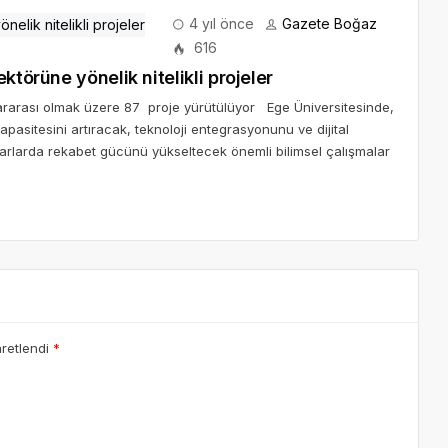
4 yıl önce
Gazete Boğaz
616
 tarım ve gıda sektörüne yönelik nitelikli projeler
slararası olmak üzere 87 proje yürütülüyor Ege Üniversitesinde,
asitesini artıracak, teknoloji entegrasyonunu ve dijital
rlarda rekabet gücünü yükseltecek önemli bilimsel çalışmalar
aretlendi
*