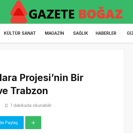
KÜLTÜR SANAT
MAGAZIN
SAĞLIK
HABERLER
GI
ara Projesi’nin Bir
ve Trabzon
4
1 dakikada okunabilir
da Paylaş