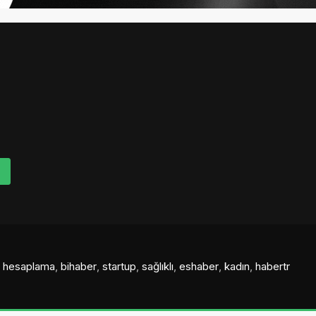
al hesaplama
,
bihaber
,
startup
,
sağlıklı
,
eshaber
,
kadın
,
habertr