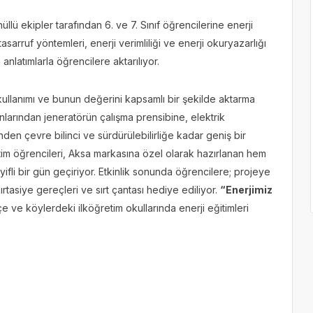
lü ekipler tarafından 6. ve 7. Sınıf öğrencilerine enerji
tasarruf yöntemleri, enerji verimliliği ve enerji okuryazarlığı
anlatımlarla öğrencilere aktarılıyor.
 kullanımı ve bunun değerini kapsamlı bir şekilde aktarma
anlarından jeneratörün çalışma prensibine, elektrik
minden çevre bilinci ve sürdürülebilirliğe kadar geniş bir
etim öğrencileri, Aksa markasına özel olarak hazırlanan hem
ifli bir gün geçiriyor. Etkinlik sonunda öğrencilere; projeye
kırtasiye gereçleri ve sırt çantası hediye ediliyor.
“Enerjimiz
çe ve köylerdeki ilköğretim okullarında enerji eğitimleri