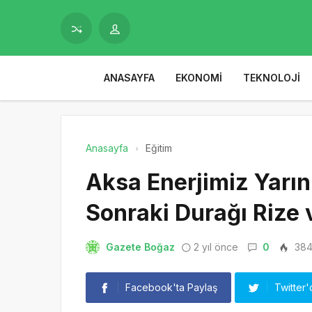
ANASAYFA
EKONOMI
TEKNOLOJI
Anasayfa
Eğitim
Aksa Enerjimiz Yarınl
Sonraki Durağı Rize 
Gazete Boğaz
2 yıl önce
0
38
Facebook'ta Paylaş
Twitter'