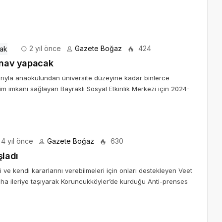
2 yıl önce
Gazete Boğaz
424
sınav yapacak
rıyla anaokulundan üniversite düzeyine kadar binlerce
im imkanı sağlayan Bayraklı Sosyal Etkinlik Merkezi için 2024-
4 yıl önce
Gazete Boğaz
630
şladı
 ve kendi kararlarını verebilmeleri için onları destekleyen Veet
m daha ileriye taşıyarak Koruncukköyler’de kurduğu Anti-prenses