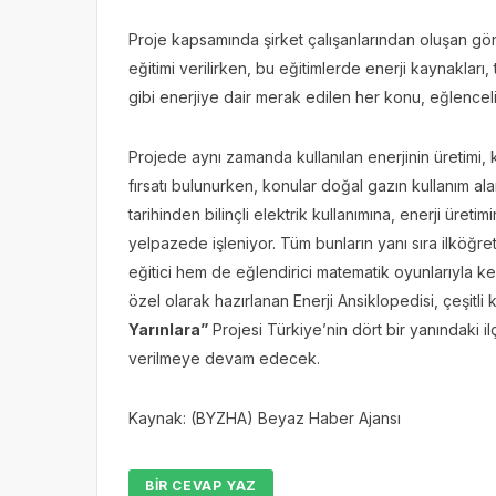
Proje kapsamında şirket çalışanlarından oluşan gönül
eğitimi verilirken, bu eğitimlerde enerji kaynakları, 
gibi enerjiye dair merak edilen her konu, eğlenceli 
Projede aynı zamanda kullanılan enerjinin üretimi,
fırsatı bulunurken, konular doğal gazın kullanım al
tarihinden bilinçli elektrik kullanımına, enerji üreti
yelpazede işleniyor. Tüm bunların yanı sıra ilköğr
eğitici hem de eğlendirici matematik oyunlarıyla key
özel olarak hazırlanan Enerji Ansiklopedisi, çeşitli 
Yarınlara”
Projesi Türkiye’nin dört bir yanındaki il
verilmeye devam edecek.
Kaynak: (BYZHA) Beyaz Haber Ajansı
BIR CEVAP YAZ