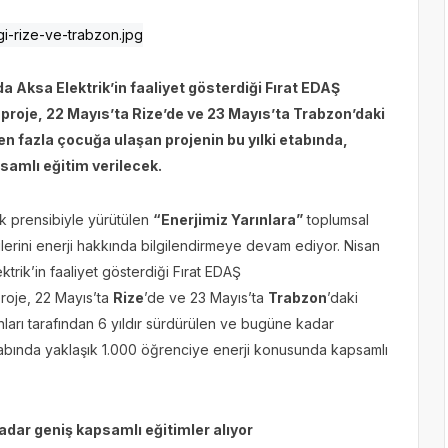
a Aksa Elektrik’in faaliyet gösterdiği Fırat EDAŞ
proje, 22 Mayıs’ta Rize’de ve 23 Mayıs’ta Trabzon’daki
 fazla çocuğa ulaşan projenin bu yılki etabında,
samlı eğitim verilecek.
ük prensibiyle yürütülen
“Enerjimiz Yarınlara”
toplumsal
cilerini enerji hakkında bilgilendirmeye devam ediyor. Nisan
trik’in faaliyet gösterdiği Fırat EDAŞ
roje, 22 Mayıs’ta
Rize
’de ve 23 Mayıs’ta
Trabzon
’daki
nları tarafından 6 yıldır sürdürülen ve bugüne kadar
tabında yaklaşık 1.000 öğrenciye enerji konusunda kapsamlı
adar geniş kapsamlı eğitimler alıyor