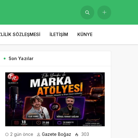
ZLILIK SÖZLEŞMESI
İLETIŞIM
KÜNYE
Son Yazılar
2 gün önce
Gazete Boğaz
303