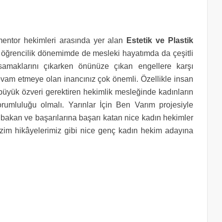
 mentor hekimleri arasında yer alan
Estetik ve Plastik
k öğrencilik dönemimde de mesleki hayatımda da çeşitli
asamaklarını çıkarken önünüze çıkan engellere karşı
evam etmeye olan inancınız çok önemli. Özellikle insan
yük özveri gerektiren hekimlik mesleğinde kadınların
rumluluğu olmalı. Yarınlar İçin Ben Varım projesiyle
 bakan ve başarılarına başarı katan nice kadın hekimler
izim hikâyelerimiz gibi nice genç kadın hekim adayına