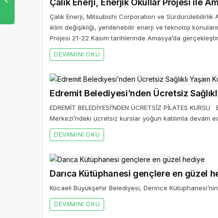
Çalık Enerji, Enerjik Okullar Projesi ile
Çalık Enerji, Mitsubishi Corporation ve Sürdürülebilirlik 
iklim değişikliği, yenilenebilir enerji ve teknoloji konular
Projesi 21-22 Kasım tarihlerinde Amasya’da gerçekleştiri
DEVAMINI OKU
Edremit Belediyesi’nden Ücretsiz Sağlıkl
EDREMİT BELEDİYESİ’NDEN ÜCRETSİZ PİLATES KURSU Edre
Merkezi’ndeki ücretsiz kurslar yoğun katılımla devam ed
DEVAMINI OKU
Darıca Kütüphanesi gençlere en güzel h
Kocaeli Büyükşehir Belediyesi, Derince Kütüphanesi’ni
DEVAMINI OKU