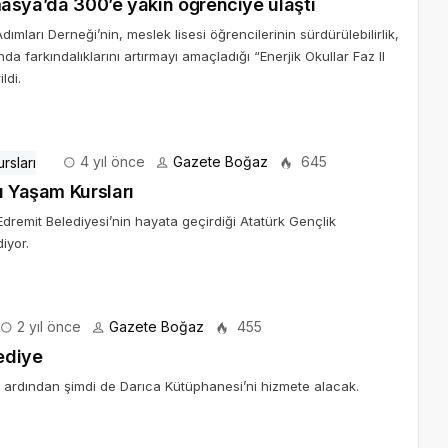
 Amasya’da 300’e yakın öğrenciye ulaştı
Adımları Derneği’nin, meslek lisesi öğrencilerinin sürdürülebilirlik,
ında farkındalıklarını artırmayı amaçladığı “Enerjik Okullar Faz II
ldi.
4 yıl önce
Gazete Boğaz
645
ı Yaşam Kursları
mit Belediyesi’nin hayata geçirdiği Atatürk Gençlik
iyor.
2 yıl önce
Gazete Boğaz
455
ediye
n ardından şimdi de Darıca Kütüphanesi’ni hizmete alacak.