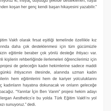
nıyoruz ki, ihtiyaç duyduğu şekilde desteklenen, hayal
nden koşan her genç kendi başarı hikayesini yazabilir.”
tim Vakfı olarak fırsat eşitliği temelinde özellikle kız
klarında daha çok desteklenmesi için tüm gücümüzle
in eğitimle beraber çok yönlü desteğe ihtiyacı var.
 kişilerin rehberliğinde ilerlemeleri öğrencilerimiz için
” projesi de geleceğin kadın hekimlerine sadece maddi
ugünkü ihtiyacının ötesinde, alanında uzman kadın
lerin hem eğitimlerini hem de kariyer yolculuklarını
enç kadınların hayatına dokunacak ve onların geleceğe
acağız. “Yarınlar İçin Ben Varım” projesi hekim adayı
Allergan Aesthetics’e bu yolda Türk Eğitim Vakfı’nı yol
mızı sunuyoruz.” dedi.