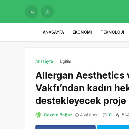
ANASAYFA
EKONOMI
TEKNOLOJI
Anasayfa
Eğitim
Allergan Aesthetics 
Vakfı’ndan kadın hek
destekleyecek proje
Gazete Boğaz
4 yıl önce
0
58