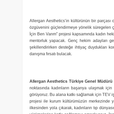
Allergan Aesthetics’in kültürünün bir parçası 
özgüvenini güçlendirmeye yönelik süregelen ça
İçin Ben Varım” projesi kapsamında kadın heki
mentorluk yapacak. Genç hekim adayları geli
şekillendirirken desteğe ihtiyaç duydukları ko
danışma fırsatı bulacak.
Allergan Aesthetics Türkiye Genel Müdürü 
noktasında kadınların başarıya ulaşmak için ka
görüyoruz. Bu alana katkı sağlamak için TEV iş 
projesi ile kurum kültürümüzün merkezinde yer
ilkesinden yola çıkarak, kadınların tıp düny