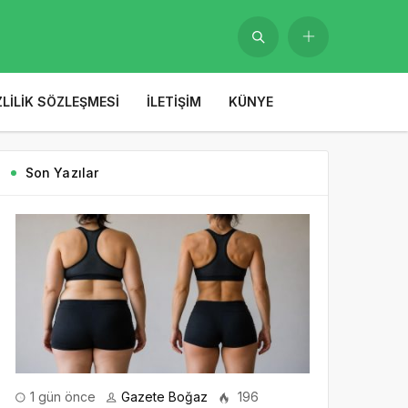
ZLILIK SÖZLEŞMESI
İLETIŞIM
KÜNYE
Son Yazılar
1 gün önce
Gazete Boğaz
196