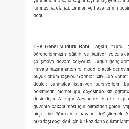
yürümelerine katkı sağlamayı amaçlıyoruz. İna
kurmasına olanak tanınan ve hayallerinin peşi
dedi.
TEV Genel Müdürü Banu Taşkın
,
“
Türk Eği
öğrencilerimizin eğitim ve kariyer yolculu
çalışmaya devam ediyoruz. Bugün gençlerimiz
Hayata hazırlanırken rol model olacak deneyimli
büyük önem taşıyor. “Yarınlar İçin Ben Varım
destek sunmakla kalmıyor; bursiyerlerin b
hekimlerin mentorluğu sayesinde kız öğrenci
destekliyor. Allergan Aesthetics ile el ele g
güvenle bakabilmesi için elimizden geleni yap
birçok kız öğrencinin hayatını değiştirecek. 
arkadaşı seçtikleri için bir kez daha şükranları