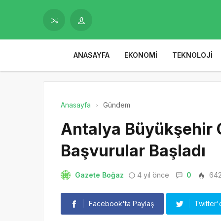
ANASAYFA
EKONOMI
TEKNOLOJI
Anasayfa
Gündem
Antalya Büyükşehir 
Başvurular Başladı
Gazete Boğaz
4 yıl önce
0
64
Facebook'ta Paylaş
Twitter'