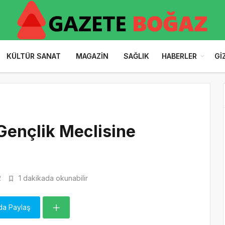
KÜLTÜR SANAT
MAGAZIN
SAĞLIK
HABERLER
GI
Gençlik Meclisine
2
1 dakikada okunabilir
da Paylaş