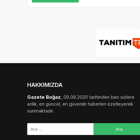
HAKKIMIZDA
Gazete Boğaz
,
09.08.2020 tarihinden beri sizlere
anlık, en güncel, en güvenilir haberleri özetleyerek
sunmaktadır.