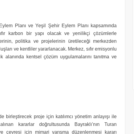
m Eylem Planı ve Yeşil Şehir Eylem Planı kapsamında
sıfır karbon bir yapı olacak ve yenilikçi çözümlerle
ilerinin, politika ve projelerinin üretileceği merkezden
luşları ve kentliler yararlanacak. Merkez, sıfır emisyonlu
lik alanında kentsel çözüm uygulamalarını tanıtma ve
de birleştirecek proje için katılımcı yönetim anlayışı ile
lınan kararlar doğrultusunda Bayraklı’nın Turan
e çevresi için mimari yarışma düzenlenmesi kararı