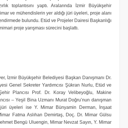
zırlık toplantısını yaptı. Aralarında İzmir Büyükşehir
mar ve mühendislerin yer aldığı jüri üyeleri, proje alanı
ndirmede bulundu. Etüd ve Projeler Dairesi Başkanlığı
 mimari proje yarışması sürecini başlattı.
er, İzmir Büyükşehir Belediyesi Başkan Danışmanı Dr.
esi Genel Sekreter Yardımcısı Şükran Nurlu, Etüd ve
Şehir Plancısı Prof. Dr. Koray Velibeyoğlu, Makine
lancısı – Yeşil Bina Uzmanı Murat Doğru’nun danışman
i jüri üyeleri ise Y. Mimar Bünyamin Derman, İnşaat
Mimar Fatma Aslıhan Demirtaş, Doç. Dr. Mimar Gülsu
Mehmet Bengü Uluengin, Mimar Nevzat Sayın, Y. Mimar