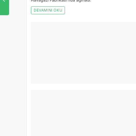
Havagazı Fabrikası’nda ağırladı.
DEVAMINI OKU