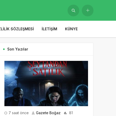
ZLILIK SÖZLEŞMESI
İLETIŞIM
KÜNYE
Son Yazılar
7 saat önce
Gazete Boğaz
81