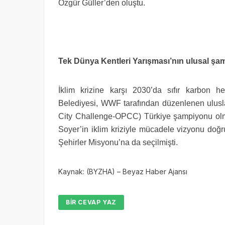
Özgür Güller’den oluştu.
Tek Dünya Kentleri Yarışması’nın ulusal şa
İklim krizine karşı 2030’da sıfır karbon he
Belediyesi, WWF tarafından düzenlenen ulusl
City Challenge-OPCC) Türkiye şampiyonu olm
Soyer’in iklim kriziyle mücadele vizyonu doğru
Şehirler Misyonu’na da seçilmişti.
Kaynak: (BYZHA) – Beyaz Haber Ajansı
BIR CEVAP YAZ