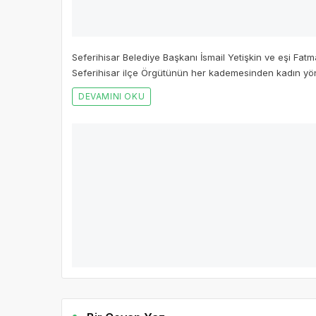
Seferihisar Belediye Başkanı İsmail Yetişkin ve eşi Fatm
Seferihisar ilçe Örgütünün her kademesinden kadın yöne
DEVAMINI OKU
EÜ’de “Otizmle Yaşamak” etkinliği ile fark
Moderatörlüğünü EÜ İletişim Fakültesi Gazetecilik Bölü
DEVAMINI OKU
Bir Cevap Yaz
E-posta hesabınız yayımlanmayacak. Gerekli alanlar iş