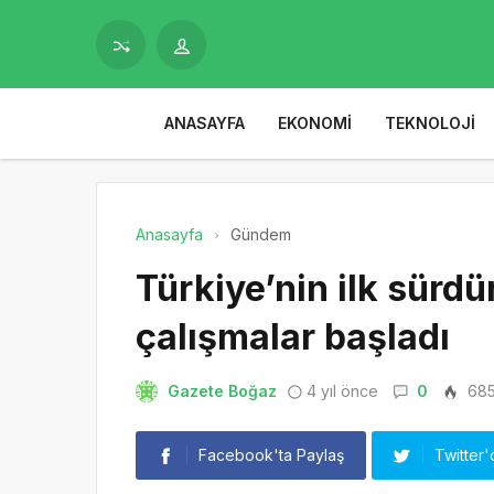
ANASAYFA
EKONOMI
TEKNOLOJI
Anasayfa
Gündem
Türkiye’nin ilk sürdür
çalışmalar başladı
Gazete Boğaz
4 yıl önce
0
68
Facebook'ta Paylaş
Twitter'