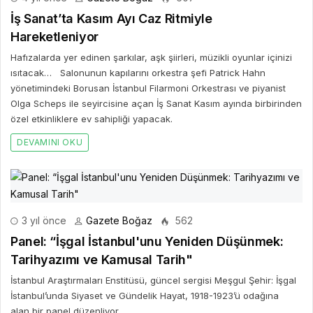
İş Sanat’ta Kasım Ayı Caz Ritmiyle
Hareketleniyor
Hafızalarda yer edinen şarkılar, aşk şiirleri, müzikli oyunlar içinizi
ısıtacak… Salonunun kapılarını orkestra şefi Patrick Hahn
yönetimindeki Borusan İstanbul Filarmoni Orkestrası ve piyanist
Olga Scheps ile seyircisine açan İş Sanat Kasım ayında birbirinden
özel etkinliklere ev sahipliği yapacak.
DEVAMINI OKU
3 yıl önce
Gazete Boğaz
562
Panel: “İşgal İstanbul'unu Yeniden Düşünmek:
Tarihyazımı ve Kamusal Tarih"
İstanbul Araştırmaları Enstitüsü, güncel sergisi Meşgul Şehir: İşgal
İstanbul’unda Siyaset ve Gündelik Hayat, 1918-1923’ü odağına
alan bir panel düzenliyor.