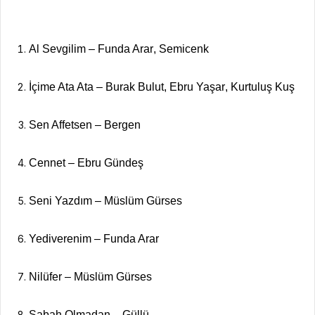
Al Sevgilim
–
Funda Arar
,
Semicenk
İçime Ata Ata
–
Burak Bulut
,
Ebru Yaşar
,
Kurtuluş Kuş
Sen Affetsen
–
Bergen
Cennet
–
Ebru Gündeş
Seni Yazdım
–
Müslüm Gürses
Yediverenim
–
Funda Arar
Nilüfer
–
Müslüm Gürses
Sabah Olmadan
–
Güllü