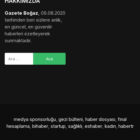
HAKKIMIZDA
Gazete Boğaz
,
09.08.2020
tarihinden beri sizlere anlık,
en güncel, en güvenilir
haberleri özetleyerek
sunmaktadır.
medya sponsorluğu
,
gezi bülteni
,
haber dosyası
,
final
hesaplama
,
bihaber
,
startup
,
sağlıklı
,
eshaber
,
kadın
,
habertr