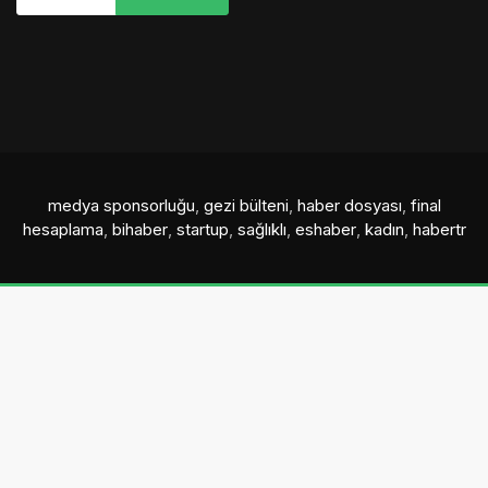
medya sponsorluğu
,
gezi bülteni
,
haber dosyası
,
final
hesaplama
,
bihaber
,
startup
,
sağlıklı
,
eshaber
,
kadın
,
habertr