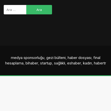
medya sponsorluğu
,
gezi bülteni
,
haber dosyası
,
final
hesaplama
,
bihaber
,
startup
,
sağlıklı
,
eshaber
,
kadın
,
habertr