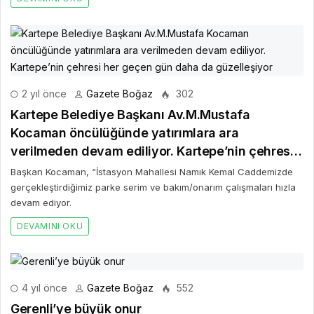
2 yıl önce
Gazete Boğaz
302
Kartepe Belediye Başkanı Av.M.Mustafa
Kocaman öncülüğünde yatırımlara ara
verilmeden devam ediliyor. Kartepe’nin çehresi
her geçen gün daha da güzelleşiyor
Başkan Kocaman, “İstasyon Mahallesi Namık Kemal Caddemizde
gerçekleştirdiğimiz parke serim ve bakım/onarım çalışmaları hızla
devam ediyor.
DEVAMINI OKU
4 yıl önce
Gazete Boğaz
552
Gerenli’ye büyük onur