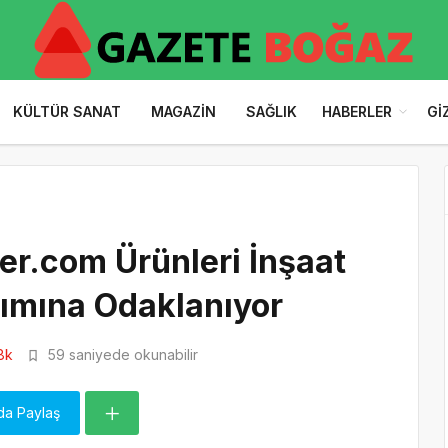
KÜLTÜR SANAT
MAGAZIN
SAĞLIK
HABERLER
GI
er.com Ürünleri İnşaat
tımına Odaklanıyor
8k
59 saniyede okunabilir
da Paylaş