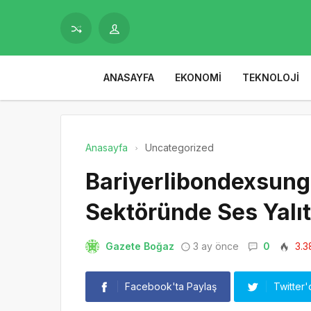
ANASAYFA
EKONOMI
TEKNOLOJI
Anasayfa
Uncategorized
Bariyerlibondexsung
Sektöründe Ses Yalı
Gazete Boğaz
3 ay önce
0
3.3
Facebook'ta Paylaş
Twitter'