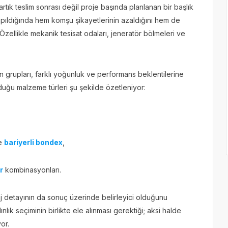
 artık teslim sonrası değil proje başında planlanan bir başlık
apıldığında hem komşu şikayetlerinin azaldığını hem de
. Özellikle mekanik tesisat odaları, jeneratör bölmeleri ve
grupları, farklı yoğunluk ve performans beklentilerine
duğu malzeme türleri şu şekilde özetleniyor:
de
bariyerli bondex
,
r
kombinasyonları.
 detayının da sonuç üzerinde belirleyici olduğunu
ınlık seçiminin birlikte ele alınması gerektiği; aksi halde
or.