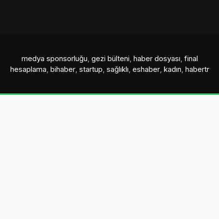
medya sponsorluğu
,
gezi bülteni
,
haber dosyası
,
final
hesaplama
,
bihaber
,
startup
,
sağlıklı
,
eshaber
,
kadın
,
habertr