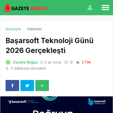
Anasayfa
Haberler
Başarsoft Teknoloji Günü
2026 Gerçekleşti
Gazete Boğaz
2 ay önce
0
3.79k
5 dakikada okunabilir