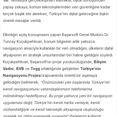
Yol”
temasıyla gerçekleştirilen etkinlikte; dijital dönüşümden
yapay zekaya, konum teknolojilerinden veri güvenliğine kadar
birçok başlık ele alınırken, Türkiye’nin dijital geleceğine ilişkin
önemli mesajlar verildi.
Etkinliğin açılış konuşmasını yapan Başarsoft Genel Müdürü Dr.
Tuncay Küçükpehlivan, konum bilgisinin artık yalnızca
navigasyon amacıyla kullanılan bir veri olmadığını, ülkelerin dijital
altyapısının en stratejik unsurlarından biri haline geldiğini söyledi.
Küçükpehlivan, Başarsoft’un proje yürütücülüğünde,
Bilişim
Vadis
i,
BVB
ve
Togg
ortaklığında geliştirilen
Türkiye’nin
Navigasyonu Projesi
kapsamında önemli bir aşamaya
gelindiğini belirterek,
“Önümüzdeki yılın başlarında Türkiye’nin
kendi navigasyonunu vatandaşlarımızın telefonlarına
indirebilmeyi hedefliyoruz. Bu proje yalnızca yeni bir navigasyon
uygulaması değil; Türkiye’nin kendi harita verisiyle, kendi
mühendisliğiyle ve kendi teknolojik altyapısıyla oluşturduğu
stratejik bir dijital egemenlik projesidir”
ifadelerini kullandı.