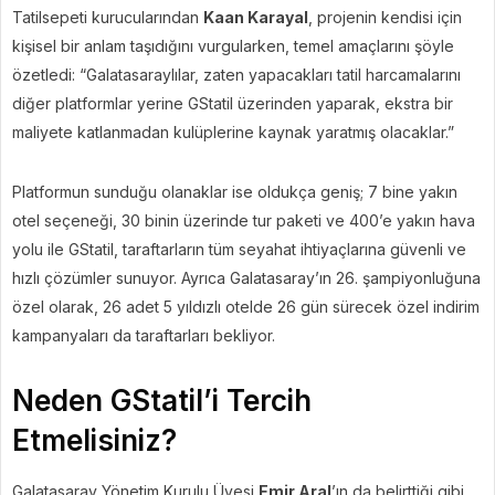
Tatilsepeti kurucularından
Kaan Karayal
, projenin kendisi için
kişisel bir anlam taşıdığını vurgularken, temel amaçlarını şöyle
özetledi: “Galatasaraylılar, zaten yapacakları tatil harcamalarını
diğer platformlar yerine GStatil üzerinden yaparak, ekstra bir
maliyete katlanmadan kulüplerine kaynak yaratmış olacaklar.”
Platformun sunduğu olanaklar ise oldukça geniş; 7 bine yakın
otel seçeneği, 30 binin üzerinde tur paketi ve 400’e yakın hava
yolu ile GStatil, taraftarların tüm seyahat ihtiyaçlarına güvenli ve
hızlı çözümler sunuyor. Ayrıca Galatasaray’ın 26. şampiyonluğuna
özel olarak, 26 adet 5 yıldızlı otelde 26 gün sürecek özel indirim
kampanyaları da taraftarları bekliyor.
Neden GStatil’i Tercih
Etmelisiniz?
Galatasaray Yönetim Kurulu Üyesi
Emir Aral
’ın da belirttiği gibi,