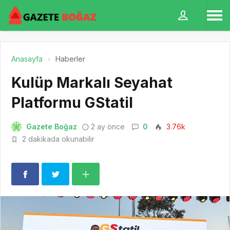
Anasayfa
Haberler
Kulüp Markalı Seyahat
Platformu GStatil
Gazete Boğaz
2 ay önce
0
3.76k
2 dakikada okunabilir