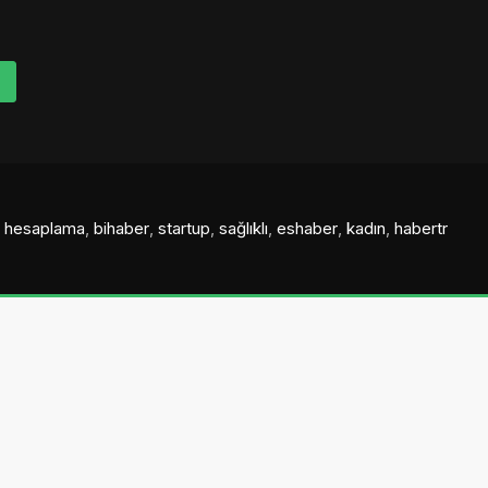
al hesaplama
,
bihaber
,
startup
,
sağlıklı
,
eshaber
,
kadın
,
habertr