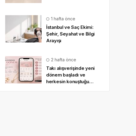
1 hafta önce
İstanbul ve Saç Ekimi:
Şehir, Seyahat ve Bilgi
Arayışı
2 hafta önce
Takı alışverişinde yeni
dönem başladı ve
herkesin konuştuğu
uygulama SO CHIC… oldu