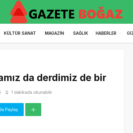
KÜLTÜR SANAT
MAGAZIN
SAĞLIK
HABERLER
GI
amız da derdimiz de bir
6
1 dakikada okunabilir
da Paylaş