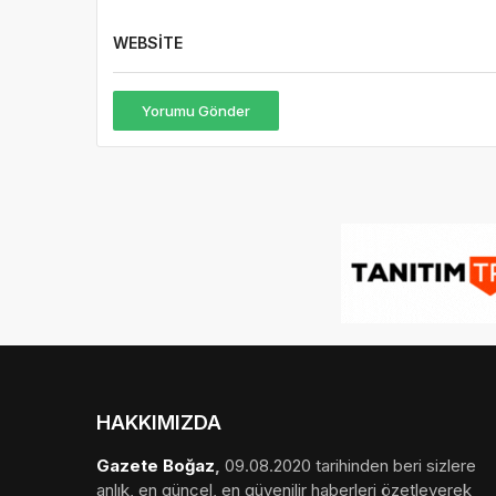
WEBSITE
Yorumu Gönder
HAKKIMIZDA
Gazete Boğaz
,
09.08.2020 tarihinden beri sizlere
anlık, en güncel, en güvenilir haberleri özetleyerek