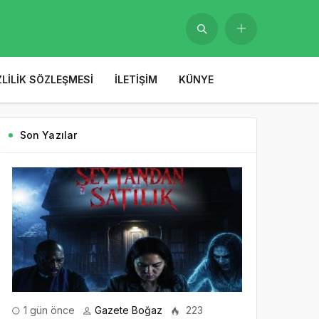
ZLILIK SÖZLEŞMESI
İLETIŞIM
KÜNYE
Son Yazılar
1 gün önce
Gazete Boğaz
223