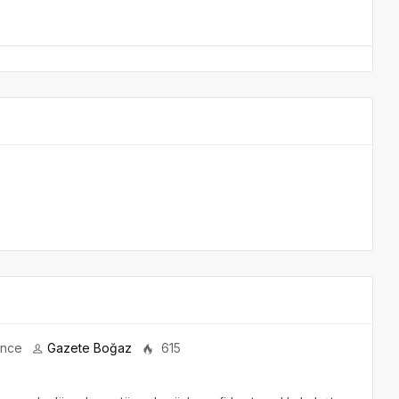
önce
Gazete Boğaz
615