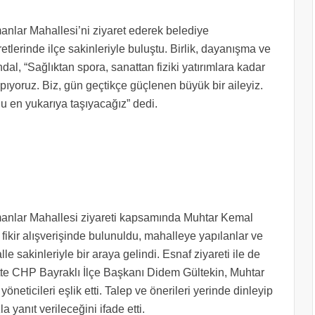
nlar Mahallesi’ni ziyaret ederek belediye
etlerinde ilçe sakinleriyle buluştu. Birlik, dayanışma ve
, “Sağlıktan spora, sanattan fiziki yatırımlara kadar
ıyoruz. Biz, gün geçtikçe güçlenen büyük bir aileyiz.
unu en yukarıya taşıyacağız” dedi.
anlar Mahallesi ziyareti kapsamında Muhtar Kemal
li fikir alışverişinde bulunuldu, mahalleye yapılanlar ve
e sakinleriyle bir araya gelindi. Esnaf ziyareti ile de
tte CHP Bayraklı İlçe Başkanı Didem Gültekin, Muhtar
öneticileri eşlik etti. Talep ve önerileri yerinde dinleyip
 yanıt verileceğini ifade etti.