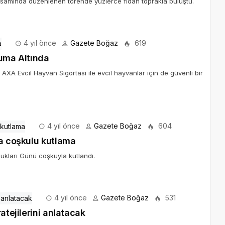
apsamında düzenlenen törende yüzlerce fidan toprakla buluştu.
4 yıl önce
Gazete Boğaz
619
ruma Altında
XA Evcil Hayvan Sigortası ile evcil hayvanlar için de güvenli bir
4 yıl önce
Gazete Boğaz
604
na coşkulu kutlama
cukları Günü coşkuyla kutlandı.
4 yıl önce
Gazete Boğaz
531
atejilerini anlatacak