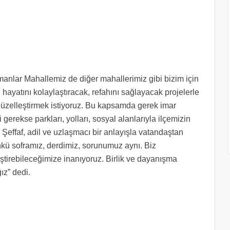
anlar Mahallemiz de diğer mahallerimiz gibi bizim için
 hayatını kolaylaştıracak, refahını sağlayacak projelerle
güzelleştirmek istiyoruz. Bu kapsamda gerek imar
erekse parkları, yolları, sosyal alanlarıyla ilçemizin
effaf, adil ve uzlaşmacı bir anlayışla vatandaştan
ünkü soframız, derdimiz, sorunumuz aynı. Biz
leştirebileceğimize inanıyoruz. Birlik ve dayanışma
ız” dedi.