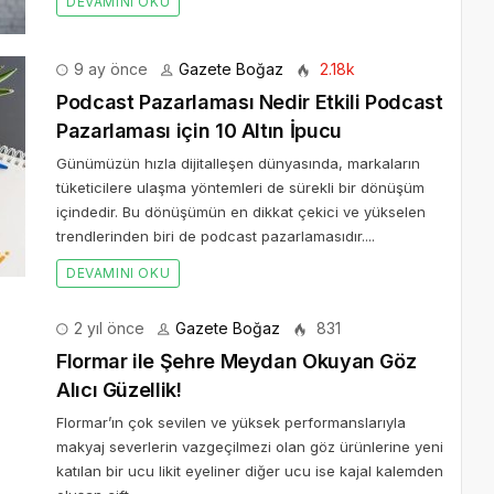
DEVAMINI OKU
9 ay önce
Gazete Boğaz
2.18k
Podcast Pazarlaması Nedir Etkili Podcast
Pazarlaması için 10 Altın İpucu
Günümüzün hızla dijitalleşen dünyasında, markaların
tüketicilere ulaşma yöntemleri de sürekli bir dönüşüm
içindedir. Bu dönüşümün en dikkat çekici ve yükselen
trendlerinden biri de podcast pazarlamasıdır....
DEVAMINI OKU
2 yıl önce
Gazete Boğaz
831
Flormar ile Şehre Meydan Okuyan Göz
Alıcı Güzellik!
Flormar’ın çok sevilen ve yüksek performanslarıyla
makyaj severlerin vazgeçilmezi olan göz ürünlerine yeni
katılan bir ucu likit eyeliner diğer ucu ise kajal kalemden