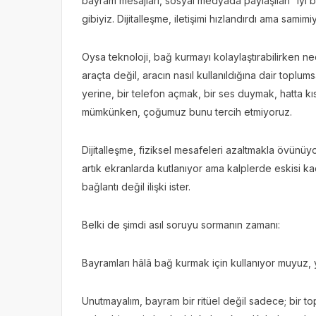
bayram mesajları, sosyal medyada paylaşılan “iyi bay
gibiyiz. Dijitalleşme, iletişimi hızlandırdı ama samimi
Oysa teknoloji, bağ kurmayı kolaylaştırabilirken n
araçta değil, aracın nasıl kullanıldığına dair toplums
yerine, bir telefon açmak, bir ses duymak, hatta kı
mümkünken, çoğumuz bunu tercih etmiyoruz.
Dijitalleşme, fiziksel mesafeleri azaltmakla övünüy
artık ekranlarda kutlanıyor ama kalplerde eskisi ka
bağlantı değil ilişki ister.
Belki de şimdi asıl soruyu sormanın zamanı:
Bayramları hâlâ bağ kurmak için kullanıyor muyuz, 
Unutmayalım, bayram bir ritüel değil sadece; bir top