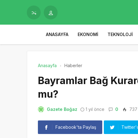
ANASAYFA
EKONOMI
TEKNOLOJI
Anasayfa
Haberler
Bayramlar Bağ Kurar
mu?
Gazete Boğaz
1 yıl önce
0
737
Facebook'ta Paylaş
Twitter'