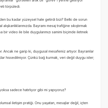
ramlar” görselleri artık bir “görev”i yerine getiriyor
yeti törpüledi.
eden bu kadar yüzeysel hale getirdi bizi? Belki de sorun
al alışkanlıklarımızda. Bayramı mesaj trafiğine sıkıştırmak
sa bir video ile bile duygularımızı samimi biçimde iletmek
or. Ancak ne garip ki, duygusal mesafemiz artıyor. Bayramlar
dar hissedilmiyor. Çünkü bağ kurmak, veri değil duygu ister;
yoksa sadece hatırlıyor gibi mi yapıyoruz?
lumsal iletişim pratiği. Onu yaşatan, mesajlar değil, içten