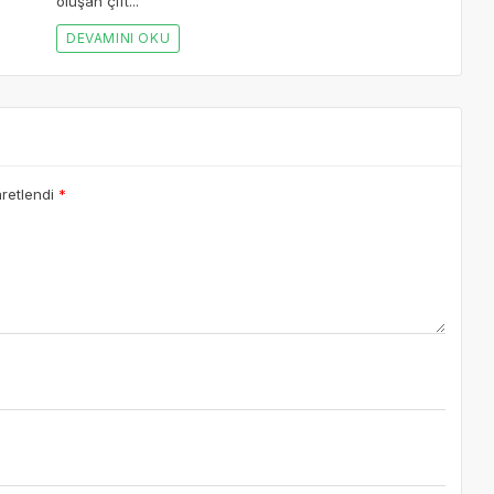
oluşan çift...
DEVAMINI OKU
aretlendi
*