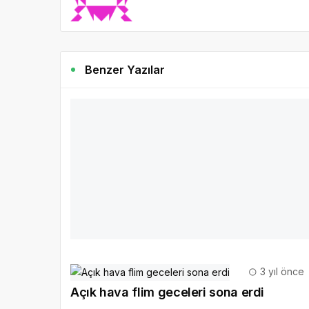
Benzer Yazılar
2 yıl önce
Gazete Boğaz
391
İstanbul Büyükşehir Belediyesi Şehir Tiya
“Masal (Sözsüz Oyun)" adlı çocuk oyunu
3 Mart 2024 Pazar günü Üsküdar Musahipzade Celal Sa
beğenisini kazandı.
DEVAMINI OKU
3 yıl önce
Açık hava flim geceleri sona erdi