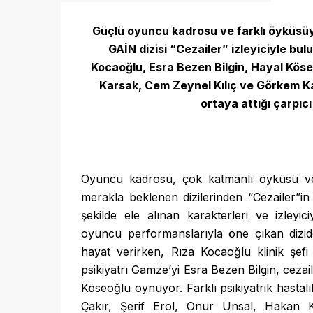
Güçlü oyuncu kadrosu ve farklı öyküsü
GAİN dizisi “Cezailer” izleyiciyle b
Kocaoğlu, Esra Bezen Bilgin, Hayal Köse
Karsak, Cem Zeynel Kılıç ve Görkem Kasa
ortaya attığı çarpıc
Oyuncu kadrosu, çok katmanlı öyküsü ve 
merakla beklenen dizilerinden “Cezailer”in 
şekilde ele alınan karakterleri ve izleyi
oyuncu performanslarıyla öne çıkan dizide
hayat verirken, Rıza Kocaoğlu klinik şefi 
psikiyatrı Gamze’yi Esra Bezen Bilgin, cezail
Köseoğlu oynuyor. Farklı psikiyatrik hastalı
Çakır, Şerif Erol, Onur Ünsal, Hakan