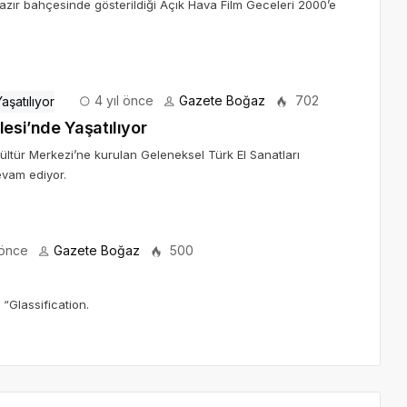
nazır bahçesinde gösterildiği Açık Hava Film Geceleri 2000’e
4 yıl önce
Gazete Boğaz
702
lesi’nde Yaşatılıyor
ültür Merkezi’ne kurulan Geleneksel Türk El Sanatları
evam ediyor.
 önce
Gazete Boğaz
500
“Glassification.