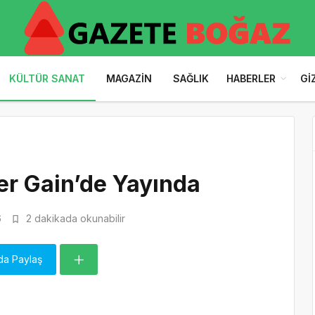
KÜLTÜR SANAT
MAGAZIN
SAĞLIK
HABERLER
GI
er Gain’de Yayında
6
2 dakikada okunabilir
da Paylaş