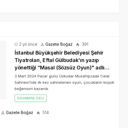
troları, Eftal Gülbudak'ın yazıp yönettiği
nu seyirciyle buluşturdu
hnesi’nde ilk kez sahnelenen oyun, çocukların büyük
Gazete Boğaz
514