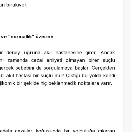
an bırakıyor.
r ve “normallik” üzerine
bir deney uğruna akıl hastanesine girer. Ancak
ynı zamanda cezai ehliyeti olmayan birer suçlu
 gerçek sebebini de sorgulamaya başlar. Gerçekten
ibi akıl hastası bir suçlu mu? Çıktığı bu yolda kendi
ajikomik bir şekilde hiç beklenmedik noktalara varır.
i adeta cezailer koğuşunda bir yolculuğa çıkaran