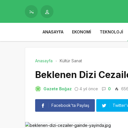
ANASAYFA
EKONOMI
TEKNOLOJI
Anasayfa
Kültür Sanat
Beklenen Dizi Cezail
Gazete Boğaz
4 yıl önce
0
65
Facebook'ta Paylaş
Twitter'