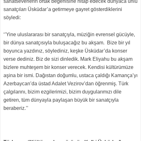
sanatseverlerin ortak beğenisine hitap edecek dünyaca ünlü
sanatçıları Üsküdar’a getirmeye gayret gösterdiklerini
söyledi:
‘’Yine uluslararası bir sanatçıyla, müziğin evrensel gücüyle,
bir dünya sanatçısıyla buluşacağız bu akşam. Bize bir yıl
boyunca yazdınız, söylediniz, keşke Üsküdar’da konser
verse dediniz. Biz de sizi dinledik. Mark Eliyahu bu akşam
bizlere muhteşem bir konser verecek. Kendisi kültürümüze
aşina bir ismi. Dağıstan doğumlu, ustaca çaldığı Kamança’yı
Azerbaycan’da üstad Adalet Vezirov’dan öğrenmiş. Türk
çalgılarını, bizim ezgilerimizi, bizim duygularımızı dile
getiren, tüm dünyayla paylaşan büyük bir sanatçıyla
beraberiz.’’