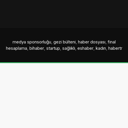
medya sponsorluğu
,
gezi bülteni
,
haber dosyası
,
final
hesaplama
,
bihaber
,
startup
,
sağlıklı
,
eshaber
,
kadın
,
habertr